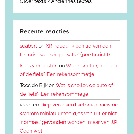
Older texts / Anciennes textes
Recente reacties
seabert
on
XR-rebel: “Ik ben lid van een
terroristische organisatie” (persbericht)
kees van oosten
on
Wat is sneller, de auto
of de fiets? Een rekensommetje
Toos de Rijk on
Wat is sneller, de auto of
de fiets? Een rekensommetje
vreer on
Diep verankerd koloniaal racisme:
waarom miniatuurbeeldjes van Hitler niet
‘normaal’ gevonden worden, maar van J.P.
Coen wèl