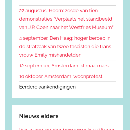
k
n
e
22 augustus, Hoorn: zesde van tien
n
n
demonstraties “Verplaats het standbeeld
a
van J.P. Coen naar het Westfries Museum”
a
r
4 september, Den Haag: hoger beroep in
:
de strafzaak van twee fascisten die trans
vrouw Emily mishandelden
12 september, Amsterdam: klimaatmars
10 oktober, Amsterdam: woonprotest
Eerdere aankondigingen
Nieuws elders