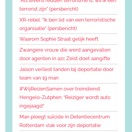
"Als levens redden terrorisme is, wil ik een
terrorist zijn" (persbericht)
XR-rebel: "Ik ben lid van een terroristische
organisatie" (persbericht)
Waarom Sophie Straat gelijk heeft
Zwangere vrouw die werd aangevallen
door agenten in azc Zeist doet aangifte
Jaison verliest tanden bij deportatie door
team van 19 man
#WijReizenSamen over treindienst
Hengelo-Zutphen: “Reiziger wordt auto
ingejaagd”
Man pleegt suïcide in Detentiecentrum
Rotterdam vlak voor zijn deportatie