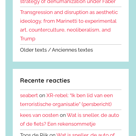
strategy of dehumanization under Faber
Transgression and disruption as aesthetic
ideology, from Marinetti to experimental
art, counterculture, neoliberalism, and
Trump
Older texts / Anciennes textes
Recente reacties
seabert
on
XR-rebel: “Ik ben lid van een
terroristische organisatie” (persbericht)
kees van oosten
on
Wat is sneller, de auto
of de fiets? Een rekensommetje
Toos de Rijk on
Wat is sneller, de auto of