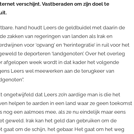
ternet verschijnt. Vastberaden om zijn doel te
uit.
ichtbare, hand houdt Leers de geldbuidel met daarin de
e zakken van regeringen van landen als Irak en
dwijnen voor ‘opvang’ en ‘herintegratie’ in ruil voor het
weld te deporteren ‘landgenoten’. Over het overleg
er afgelopen week wordt in dat kader het volgende
olgens Leers wel meewerken aan de terugkeer van
dgenoten”.
ongetwijfeld dat Leers zo’n aardige man is die het
even helpen te aarden in een land waar ze geen toekomst
s nog een aalmoes mee, als ze nu eindelijk maar eens
met geweld. Irak kan het geld dan gebruiken om de
Het gaat om de schijn, het gebaar. Het gaat om het weg