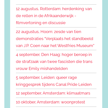
k
n
e
12 augustus, Rotterdam: herdenking van
n
n
de rellen in de Afrikaanderwijk -
a
filmvertoning en discussie
a
r
22 augustus, Hoorn: zesde van tien
:
demonstraties “Verplaats het standbeeld
van J.P. Coen naar het Westfries Museum”
4 september, Den Haag: hoger beroep in
de strafzaak van twee fascisten die trans
vrouw Emily mishandelden
5 september, Leiden: queer rage
kringgesprek tijdens Canal Pride Leiden
12 september, Amsterdam: klimaatmars
10 oktober, Amsterdam: woonprotest