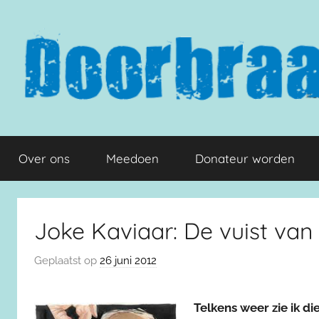
Naar
de
inhoud
springen
Doorbraak.eu
Over ons
Meedoen
Donateur worden
Joke Kaviaar: De vuist van 
Geplaatst op
26 juni 2012
Telkens weer zie ik d