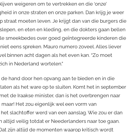
ijven weigeren om te vertrekken en die ‘onze’
eid in onze straten en onze parken. Dan krijg je weer
p straat moeten leven. Je krijgt dan van die burgers die
slepen, en eten en kleding, en die dokters gaan bellen
ele smeekbedes over goed geïntegreerde kinderen die
 niet eens spreken. Mauro numero zoveel. Alles liever
wel binnen acht dagen als het even kan. “Zo moet
ich in Nederland wortelen.”
j de hand door hen opvang aan te bieden en in die
aten als het ware op te sluiten. Komt het in september
 met de Iraakse minister, dan is het overbrengen naar
n maar! Het zou eigenlijk wel een vorm van
f het slachtoffer werd van een aanslag. Wie zou er dan
n altijd veilig totdat er Neederlanders naar toe gaan.
. Dat zijn altijd de momenten waarop kritisch wordt