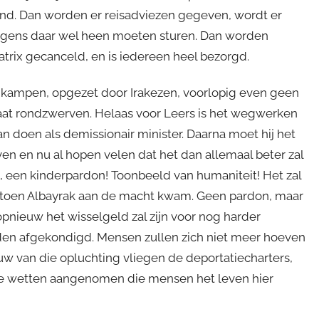
land. Dan worden er reisadviezen gegeven, wordt er
ngens daar wel heen moeten sturen. Dan worden
rix gecanceld, en is iedereen heel bezorgd.
enkampen, opgezet door Irakezen, voorlopig even geen
straat rondzwerven. Helaas voor Leers is het wegwerken
n doen als demissionair minister. Daarna moet hij het
en en nu al hopen velen dat het dan allemaal beter zal
, een kinderpardon! Toonbeeld van humaniteit! Het zal
n’ toen Albayrak aan de macht kwam. Geen pardon, maar
pnieuw het wisselgeld zal zijn voor nog harder
rden afgekondigd. Mensen zullen zich niet meer hoeven
uw van die opluchting vliegen de deportatiecharters,
e wetten aangenomen die mensen het leven hier