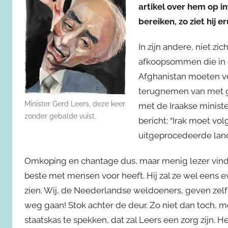
artikel over hem op in
bereiken, zo ziet hij er
In zijn andere, niet z
afkoopsommen die in d
Afghanistan moeten ver
terugnemen van met ge
Minister Gerd Leers, deze keer
met de Iraakse minist
zonder gebalde vuist.
bericht: “Irak moet v
uitgeprocedeerde lan
Omkoping en chantage dus, maar menig lezer vindt 
beste met mensen voor heeft. Hij zal ze wel eens 
zien. Wij, de Neederlandse weldoeners, geven zelf
weg gaan! Stok achter de deur. Zo niet dan toch, 
staatskas te spekken, dat zal Leers een zorg zijn. 