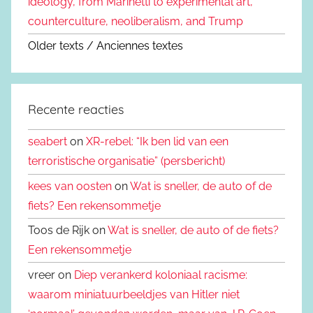
ideology, from Marinetti to experimental art,
counterculture, neoliberalism, and Trump
Older texts / Anciennes textes
Recente reacties
seabert
on
XR-rebel: “Ik ben lid van een
terroristische organisatie” (persbericht)
kees van oosten
on
Wat is sneller, de auto of de
fiets? Een rekensommetje
Toos de Rijk on
Wat is sneller, de auto of de fiets?
Een rekensommetje
vreer on
Diep verankerd koloniaal racisme:
waarom miniatuurbeeldjes van Hitler niet