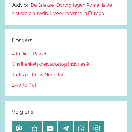
Judy on
De Griekse “Oorlog tegen Roma” is de
nieuwe blauwdruk voor racisme in Europa
Dossiers
#Justice4Paweł
Onafhankelijkheidsoorlog Indonesië
Turks rechts in Nederland
Zwarte Piet
Volg ons
M
B
Y
T
W
I