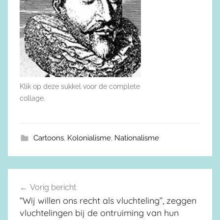
Klik op deze sukkel voor de complete
collage.
Cartoons
,
Kolonialisme
,
Nationalisme
Vorig bericht
Berichtnavigatie
“Wij willen ons recht als vluchteling”, zeggen
vluchtelingen bij de ontruiming van hun