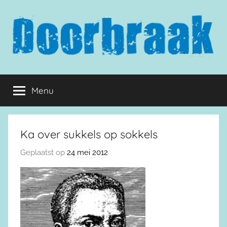
Naar
de
inhoud
springen
Doorbraak.eu
Menu
Ka over sukkels op sokkels
Geplaatst op
24 mei 2012