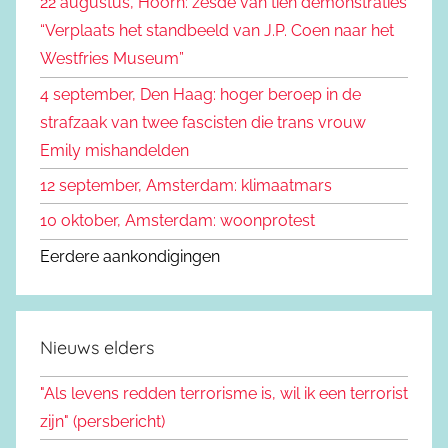
22 augustus, Hoorn: zesde van tien demonstraties
e
n
“Verplaats het standbeeld van J.P. Coen naar het
n
a
Westfries Museum”
a
4 september, Den Haag: hoger beroep in de
r
strafzaak van twee fascisten die trans vrouw
:
Emily mishandelden
12 september, Amsterdam: klimaatmars
10 oktober, Amsterdam: woonprotest
Eerdere aankondigingen
Nieuws elders
"Als levens redden terrorisme is, wil ik een terrorist
zijn" (persbericht)