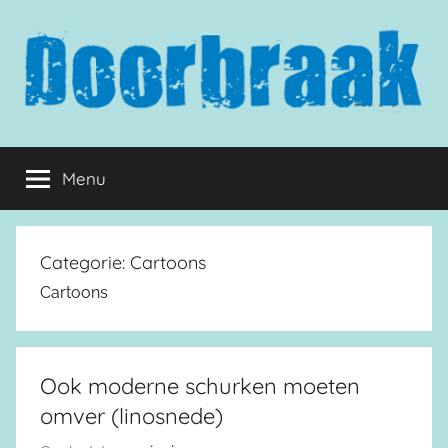
Naar
de
inhoud
springen
Doorbraak.eu
Menu
Categorie:
Cartoons
Cartoons
Ook moderne schurken moeten
omver (linosnede)