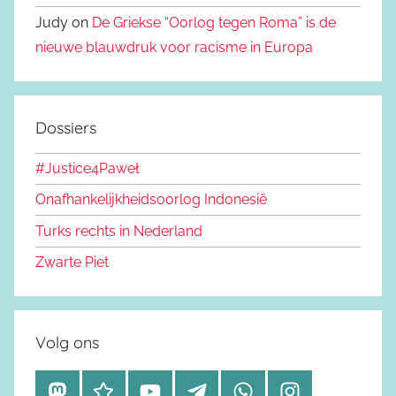
Judy on
De Griekse “Oorlog tegen Roma” is de
nieuwe blauwdruk voor racisme in Europa
Dossiers
#Justice4Paweł
Onafhankelijkheidsoorlog Indonesië
Turks rechts in Nederland
Zwarte Piet
Volg ons
M
B
Y
T
W
I