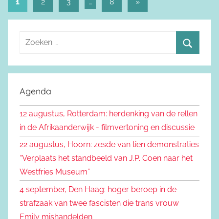
1
2
3
…
8
Volgende
»
Berichtnavigatie
berichten
Z
o
Z
e
o
k
e
Agenda
e
k
n
12 augustus, Rotterdam: herdenking van de rellen
e
n
in de Afrikaanderwijk - filmvertoning en discussie
n
a
22 augustus, Hoorn: zesde van tien demonstraties
a
“Verplaats het standbeeld van J.P. Coen naar het
r
Westfries Museum”
:
4 september, Den Haag: hoger beroep in de
strafzaak van twee fascisten die trans vrouw
Emily mishandelden