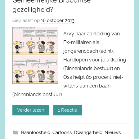
Gemeentelijke Brabantse
gezelligheid?
Geplaatst op
16 oktober 2013
Arvy naar aanleiding van
Ex-militairen als
jongerencoach (ed.nl),
Hardlopen voor je uitkering
(Binnenlands bestuur) en
Oss helpt 80 procent ‘niet-
willers’ aan een baan
(binnenlands bestuur)
Verder lezen
1 Reactie
Baanloosheid
,
Cartoons
,
Dwangarbeid
,
Nieuws