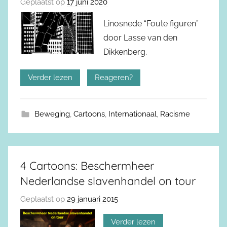
Geplaatst op
17 juni 2020
Linosnede “Foute figuren”
door Lasse van den
Dikkenberg.
Verder lezen
Reageren?
Beweging
,
Cartoons
,
Internationaal
,
Racisme
4 Cartoons: Beschermheer
Nederlandse slavenhandel on tour
Geplaatst op
29 januari 2015
Verder lezen