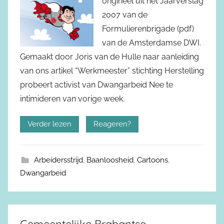
origineel uit het Jaarverslag
2007 van de
Formulierenbrigade (pdf)
van de Amsterdamse DWI.
Gemaakt door Joris van de Hulle naar aanleiding
van ons artikel “Werkmeester” stichting Herstelling
probeert activist van Dwangarbeid Nee te
intimideren van vorige week.
Verder lezen
Reageren?
Arbeidersstrijd
,
Baanloosheid
,
Cartoons
,
Dwangarbeid