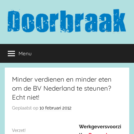
Naar
de
inhoud
springen
Doorbraak.eu
Menu
Minder verdienen en minder eten
om de BV Nederland te steunen?
Echt niet!
Geplaatst op
10 februari 2012
Werkgeversvoorzi
Verzet!