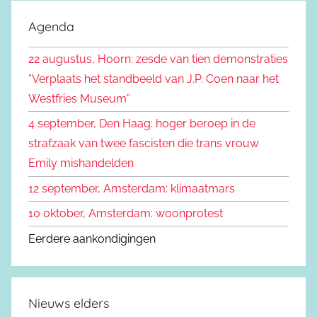
o
k
e
Agenda
e
k
n
22 augustus, Hoorn: zesde van tien demonstraties
e
n
“Verplaats het standbeeld van J.P. Coen naar het
n
a
Westfries Museum”
a
4 september, Den Haag: hoger beroep in de
r
strafzaak van twee fascisten die trans vrouw
:
Emily mishandelden
12 september, Amsterdam: klimaatmars
10 oktober, Amsterdam: woonprotest
Eerdere aankondigingen
Nieuws elders