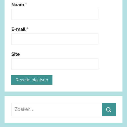
Naam
*
E-mail
*
Site
Z
o
Z
e