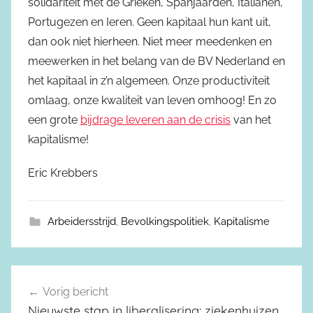
solidariteit met de Grieken, Spanjaarden, Italianen,
Portugezen en Ieren. Geen kapitaal hun kant uit,
dan ook niet hierheen. Niet meer meedenken en
meewerken in het belang van de BV Nederland en
het kapitaal in z’n algemeen. Onze productiviteit
omlaag, onze kwaliteit van leven omhoog! En zo
een grote
bijdrage leveren aan de crisis
van het
kapitalisme!
Eric Krebbers
Arbeidersstrijd
,
Bevolkingspolitiek
,
Kapitalisme
Vorig bericht
Berichtnavigatie
Nieuwste stap in liberalisering: ziekenhuizen