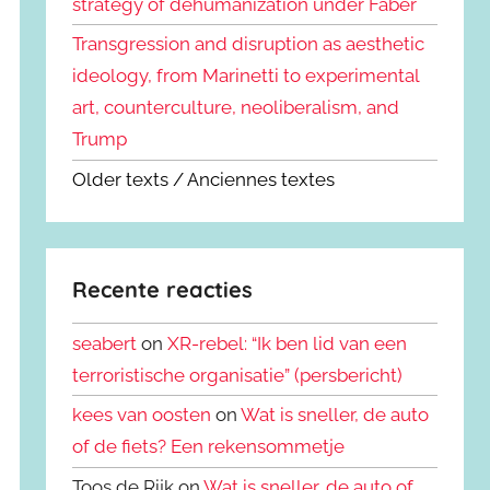
strategy of dehumanization under Faber
Transgression and disruption as aesthetic
ideology, from Marinetti to experimental
art, counterculture, neoliberalism, and
Trump
Older texts / Anciennes textes
Recente reacties
seabert
on
XR-rebel: “Ik ben lid van een
terroristische organisatie” (persbericht)
kees van oosten
on
Wat is sneller, de auto
of de fiets? Een rekensommetje
Toos de Rijk on
Wat is sneller, de auto of