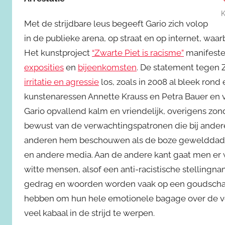
K
Met de strijdbare leus begeeft Gario zich volop
in de publieke arena, op straat en op internet, waar
Het kunstproject
“Zwarte Piet is racisme”
manifestee
exposities
en
bijeenkomsten
. De statement tegen 
irritatie en agressie
los, zoals in 2008 al bleek rond 
kunstenaressen Annette Krauss en Petra Bauer en va
Gario opvallend kalm en vriendelijk, overigens zond
bewust van de verwachtingspatronen die bij andere
anderen hem beschouwen als de boze gewelddadig
en andere media. Aan de andere kant gaat men er w
witte mensen, alsof een anti-racistische stellingn
gedrag en woorden worden vaak op een goudschaalt
hebben om hun hele emotionele bagage over de ve
veel kabaal in de strijd te werpen.