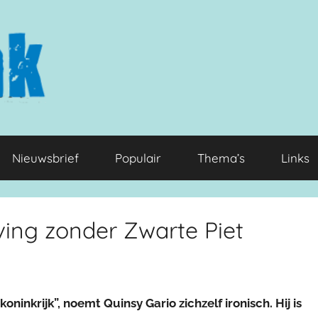
Nieuwsbrief
Populair
Thema’s
Links
ing zonder Zwarte Piet
oninkrijk”, noemt Quinsy Gario zichzelf ironisch. Hij is