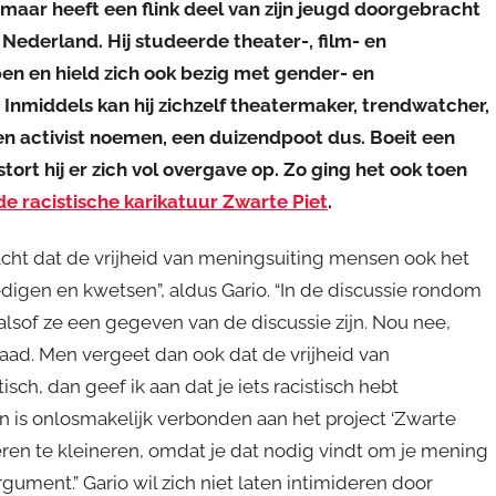
aar heeft een flink deel van zijn jeugd doorgebracht
 Nederland. Hij studeerde theater-, film- en
en en hield zich ook bezig met gender- en
. Inmiddels kan hij zichzelf theatermaker, trendwatcher,
n activist noemen, een duizendpoot dus. Boeit een
ort hij er zich vol overgave op. Zo ging het ook toen
de racistische karikatuur Zwarte Piet
.
acht dat de vrijheid van meningsuiting mensen ook het
digen en kwetsen”, aldus Gario. “In de discussie rondom
lsof ze een gegeven van de discussie zijn. Nou nee,
ad. Men vergeet dan ook dat de vrijheid van
isch, dan geef ik aan dat je iets racistisch hebt
 is onlosmakelijk verbonden aan het project ‘Zwarte
oberen te kleineren, omdat je dat nodig vindt om je mening
rgument.” Gario wil zich niet laten intimideren door