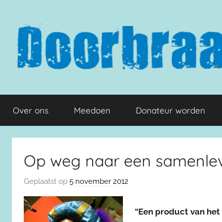
Naar
de
inhoud
springen
Doorbraak.eu
Over ons
Meedoen
Donateur worden
Op weg naar een samenlev
Geplaatst op
5 november 2012
“Een product van het k