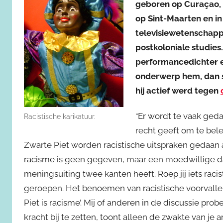
geboren op Curaçao, m
op Sint-Maarten en in
televisiewetenschapp
postkoloniale studies
performancedichter e
onderwerp hem, dan st
hij actief werd tegen
“Er wordt te vaak ged
Racistische karikatuur.
recht geeft om te bele
Zwarte Piet worden racistische uitspraken gedaan a
racisme is geen gegeven, maar een moedwillige da
meningsuiting twee kanten heeft. Roep jij iets racist
geroepen. Het benoemen van racistische voorvallen
Piet is racisme’. Mij of anderen in de discussie pr
kracht bij te zetten, toont alleen de zwakte van je a