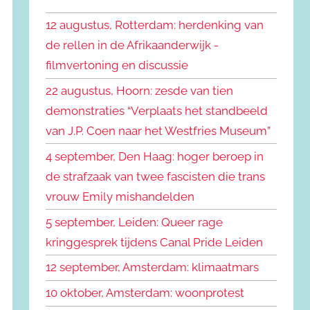
k
n
e
12 augustus, Rotterdam: herdenking van
n
n
de rellen in de Afrikaanderwijk -
a
filmvertoning en discussie
a
r
22 augustus, Hoorn: zesde van tien
:
demonstraties “Verplaats het standbeeld
van J.P. Coen naar het Westfries Museum”
4 september, Den Haag: hoger beroep in
de strafzaak van twee fascisten die trans
vrouw Emily mishandelden
5 september, Leiden: Queer rage
kringgesprek tijdens Canal Pride Leiden
12 september, Amsterdam: klimaatmars
10 oktober, Amsterdam: woonprotest