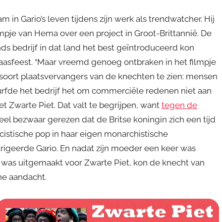
 in Gario’s leven tijdens zijn werk als trendwatcher. Hij
mpje van Hema over een project in Groot-Brittannië. De
bedrijf in dat land het best geïntroduceerd kon
laasfeest. “Maar vreemd genoeg ontbraken in het filmpje
n soort plaatsvervangers van de knechten te zien: mensen
durfde het bedrijf het om commerciële redenen niet aan
Zwarte Piet. Dat valt te begrijpen, want
tegen de
oveel bezwaar gerezen dat de Britse koningin zich een tijd
stische pop in haar eigen monarchistische
rigeerde Gario. En nadat zijn moeder een keer was
 was uitgemaakt voor Zwarte Piet, kon de knecht van
he aandacht.