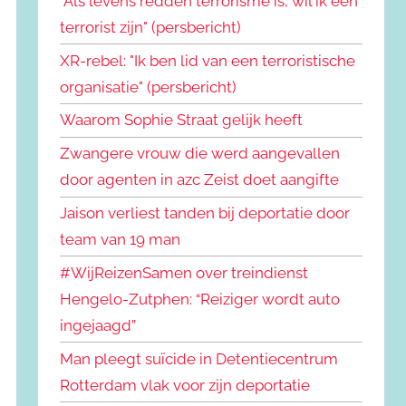
"Als levens redden terrorisme is, wil ik een
terrorist zijn" (persbericht)
XR-rebel: "Ik ben lid van een terroristische
organisatie" (persbericht)
Waarom Sophie Straat gelijk heeft
Zwangere vrouw die werd aangevallen
door agenten in azc Zeist doet aangifte
Jaison verliest tanden bij deportatie door
team van 19 man
#WijReizenSamen over treindienst
Hengelo-Zutphen: “Reiziger wordt auto
ingejaagd”
Man pleegt suïcide in Detentiecentrum
Rotterdam vlak voor zijn deportatie