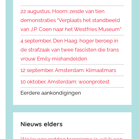
k
n
e
22 augustus, Hoorn: zesde van tien
n
n
demonstraties “Verplaats het standbeeld
a
van J.P. Coen naar het Westfries Museum”
a
r
4 september, Den Haag: hoger beroep in
:
de strafzaak van twee fascisten die trans
vrouw Emily mishandelden
12 september, Amsterdam: klimaatmars
10 oktober, Amsterdam: woonprotest
Eerdere aankondigingen
Nieuws elders