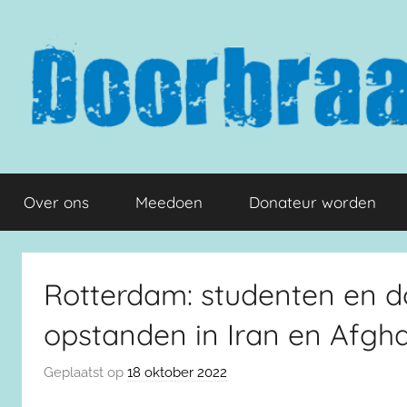
Naar
de
inhoud
springen
Doorbraak.eu
Over ons
Meedoen
Donateur worden
Rotterdam: studenten en d
opstanden in Iran en Afgh
Geplaatst op
18 oktober 2022