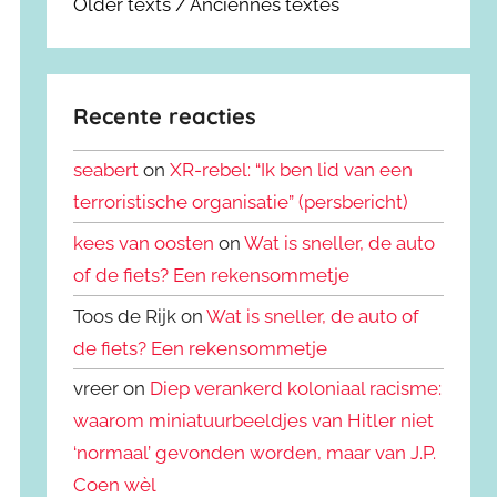
Older texts / Anciennes textes
Recente reacties
seabert
on
XR-rebel: “Ik ben lid van een
terroristische organisatie” (persbericht)
kees van oosten
on
Wat is sneller, de auto
of de fiets? Een rekensommetje
Toos de Rijk on
Wat is sneller, de auto of
de fiets? Een rekensommetje
vreer on
Diep verankerd koloniaal racisme:
waarom miniatuurbeeldjes van Hitler niet
‘normaal’ gevonden worden, maar van J.P.
Coen wèl