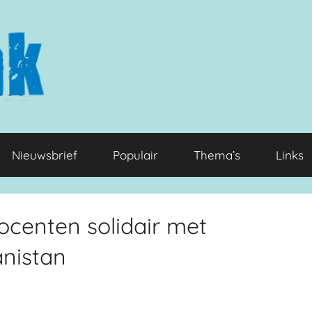
Nieuwsbrief
Populair
Thema’s
Links
ocenten solidair met
anistan