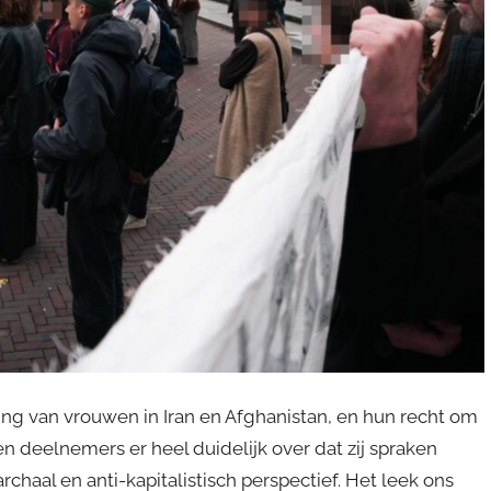
ing van vrouwen in Iran en Afghanistan, en hun recht om
en deelnemers er heel duidelijk over dat zij spraken
archaal en anti-kapitalistisch perspectief. Het leek ons