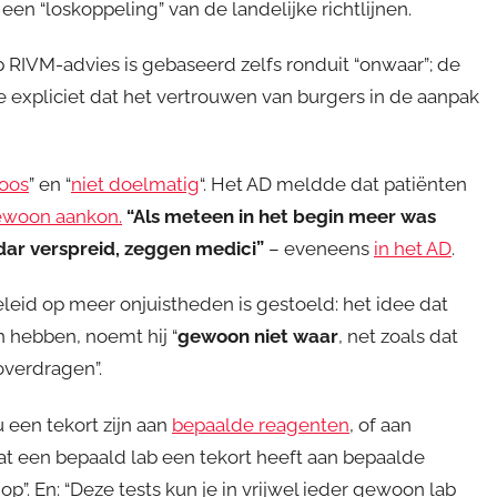
en “loskoppeling” van de landelijke richtlijnen.
 RIVM-advies is gebaseerd zelfs ronduit “onwaar”; de
 expliciet dat het vertrouwen van burgers in de aanpak
loos
” en “
niet doelmatig
“. Het AD meldde dat patiënten
gewoon aankon.
“Als meteen in het begin meer was
adar verspreid, zeggen medici”
– eveneens
in het AD
.
leid op meer onjuistheden is gestoeld: het idee dat
n hebben, noemt hij “
gewoon niet waar
, net zoals dat
overdragen”.
u een tekort zijn aan
bepaalde reagenten
, of aan
dat een bepaald lab een tekort heeft aan bepaalde
e op”. En: “Deze tests kun je in vrijwel ieder gewoon lab