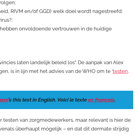
volgen;
heid, RIVM en/of GGD) welk doel wordt nagestreefd:
irus?;
hebben onvoldoende vertrouwen in de huidige
vincies laten landelijk beleid los”. De aanpak van Alex
en, is in lijn met het advies van de WHO om te ‘
testen,
here
’s this text in English. Voici le texte
en français
.
ver testen van zorgmedewerkers
,
maar relevant is hier de
evenals überhaupt mógelijk – en dat dit dermate strijdig