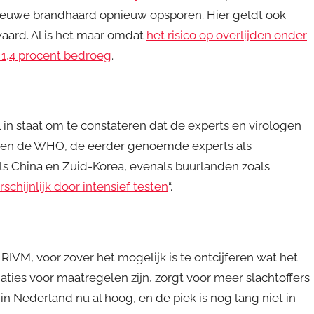
 nieuwe brandhaard opnieuw opsporen. Hier geldt ook
waard. Al is het maar omdat
het risico op overlijden onder
1,4 procent bedroeg
.
l in staat om te constateren dat de experts en virologen
ussen de WHO, de eerder genoemde experts als
als China en Zuid-Korea, evenals buurlanden zoals
schijnlijk door intensief testen
“.
t RIVM, voor zover het mogelijk is te ontcijferen wat het
ties voor maatregelen zijn, zorgt voor meer slachtoffers
in Nederland nu al hoog, en de piek is nog lang niet in