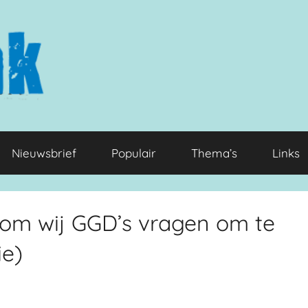
Nieuwsbrief
Populair
Thema’s
Links
arom wij GGD’s vragen om te
ie)