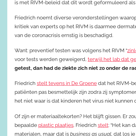
is met RIVM-beleid dat dit wordt geformuleerd als e
Friedrich noemt diverse veronderstellingen waarop
kritiek van experts op het RIVM is daarmee dermate
van de coronacrisis ernstig is beschadigd.
Want: preventief testen was volgens het RIVM “
zin
voor tests werden geweigerd,
terwijl het lab dat 
getest, dan had de ziekte zich niet zo onder de r
Friedrich
stelt tevens in De Groene
dat het RIVM-be
patiënten pas besmettelijk zijn zodra zij symptome
het niet waar is dat kinderen het virus niet kunnen 
Of zijn er materiaaltekorten? Het blijft gissen. Er zo
bepaalde
plastic plaatjes
. Friedrich
stelt
: “Het kan 
materialen, maar dat is
business as usual
, dat los j