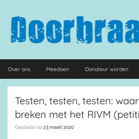
Naar
de
inhoud
springen
Doorbraak.eu
Over ons
Meedoen
Donateur worden
Testen, testen, testen: wa
breken met het RIVM (petit
Geplaatst op
23 maart 2020