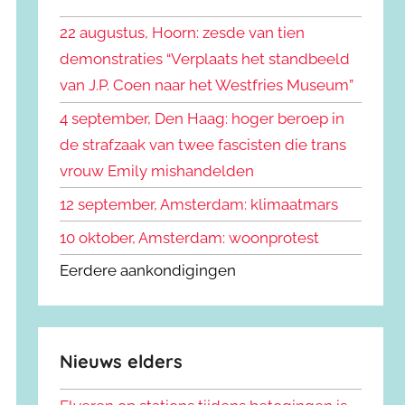
k
n
e
22 augustus, Hoorn: zesde van tien
n
n
demonstraties “Verplaats het standbeeld
a
van J.P. Coen naar het Westfries Museum”
a
r
4 september, Den Haag: hoger beroep in
:
de strafzaak van twee fascisten die trans
vrouw Emily mishandelden
12 september, Amsterdam: klimaatmars
10 oktober, Amsterdam: woonprotest
Eerdere aankondigingen
Nieuws elders