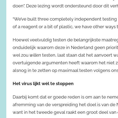
doen”. Deze lezing wordt ondersteund door dit ver
“We’ve built three completely independent testing pa
of a reagent or a bit of plastic, we have other ways t
Hoewel veelvuldig testen de belangrijkste maatregel 
onduidelijk waarom deze in Nederland geen priorite
wel zou
willen
testen, laat staan dat het aanvoert
overtuigende argumenten heeft waarom het niet 
alsnog in te zetten op maximaal testen volgens on
Het virus lijkt wél te stoppen
Daarbij komt dat er goede reden is om aan te neme
afremming van de verspreiding het doel is van de N
want in het tweede geval raakt een groot deel van 