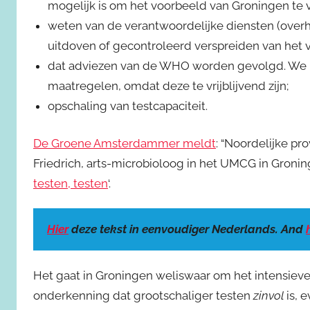
mogelijk is om het voorbeeld van Groningen te 
weten van de verantwoordelijke diensten (over
uitdoven of gecontroleerd verspreiden van het v
dat adviezen van de WHO worden gevolgd. We 
maatregelen, omdat deze te vrijblijvend zijn;
opschaling van testcapaciteit.
De Groene Amsterdammer meldt
: “Noordelijke pro
Friedrich, arts-microbioloog in het UMCG in Groning
testen, testen
‘.
Hier
deze tekst in eenvoudiger Nederlands. And
Het gaat in Groningen weliswaar om het intensie
onderkenning dat grootschaliger testen
zinvol
is, 