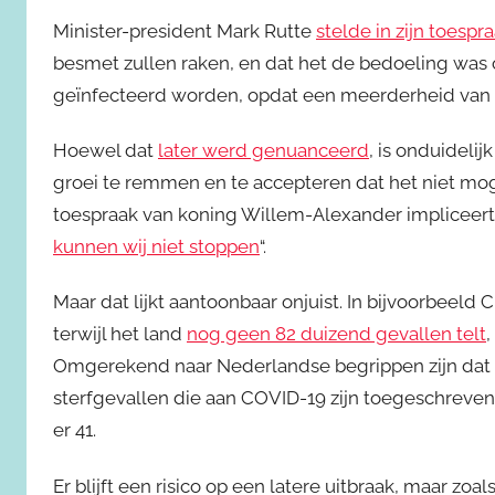
Minister-president Mark Rutte
stelde in zijn toespr
besmet zullen raken, en dat het de bedoeling wa
geïnfecteerd worden, opdat een meerderheid van
Hoewel dat
later werd genuanceerd
, is onduidelij
groei te remmen en te accepteren dat het niet moge
toespraak van koning Willem-Alexander impliceert
kunnen wij niet stoppen
“.
Maar dat lijkt aantoonbaar onjuist. In bijvoorbeeld C
terwijl het land
nog geen 82 duizend gevallen telt
Omgerekend naar Nederlandse begrippen zijn dat sl
sterfgevallen die aan COVID-19 zijn toegeschreve
er 41.
Er blijft een risico op een latere uitbraak, maar zoa