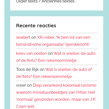
Older texts / Anciennes textes
Recente reacties
seabert
on
XR-rebel: “Ik ben lid van een
terroristische organisatie” (persbericht)
kees van oosten
on
Wat is sneller, de auto
of de fiets? Een rekensommetje
Toos de Rijk on
Wat is sneller, de auto of
de fiets? Een rekensommetje
vreer on
Diep verankerd koloniaal racisme:
waarom miniatuurbeeldjes van Hitler niet
‘normaal’ gevonden worden, maar van J.P.
Coen wèl