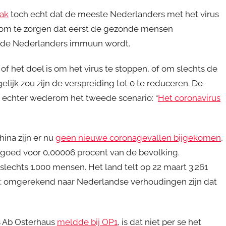
aak
toch echt dat de meeste Nederlanders met het virus
s om te zorgen dat eerst de gezonde mensen
 de Nederlanders immuun wordt.
k of het doel is om het virus te stoppen, of om slechts de
lijk zou zijn de verspreiding tot 0 te reduceren. De
 echter wederom het tweede scenario: “
Het coronavirus
hina zijn er nu
geen nieuwe coronagevallen bijgekomen
,
, goed voor 0,00006 procent van de bevolking.
echts 1.000 mensen. Het land telt op 22 maart 3.261
n; omgerekend naar Nederlandse verhoudingen zijn dat
ls Ab Osterhaus
meldde bij OP1
, is dat niet per se het