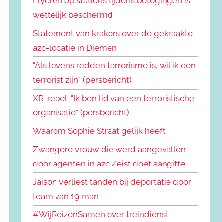
Flyeren op stations tijdens betogingen is
wettelijk beschermd
Statement van krakers over de gekraakte
azc-locatie in Diemen
"Als levens redden terrorisme is, wil ik een
terrorist zijn" (persbericht)
XR-rebel: "Ik ben lid van een terroristische
organisatie" (persbericht)
Waarom Sophie Straat gelijk heeft
Zwangere vrouw die werd aangevallen
door agenten in azc Zeist doet aangifte
Jaison verliest tanden bij deportatie door
team van 19 man
#WijReizenSamen over treindienst