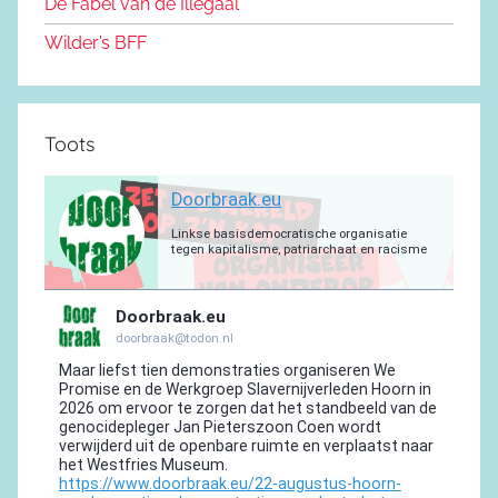
De Fabel van de Illegaal
k
Wilder’s BFF
Toots