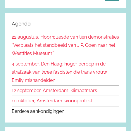
Z
e
o
k
e
Agenda
e
k
n
22 augustus, Hoorn: zesde van tien demonstraties
e
n
“Verplaats het standbeeld van J.P. Coen naar het
n
a
Westfries Museum”
a
4 september, Den Haag: hoger beroep in de
r
strafzaak van twee fascisten die trans vrouw
:
Emily mishandelden
12 september, Amsterdam: klimaatmars
10 oktober, Amsterdam: woonprotest
Eerdere aankondigingen