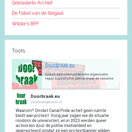
o
n
m
p
a
Gebladerte Archief
o
m
De Fabel van de Illegaal
k
Wilder’s BFF
Toots