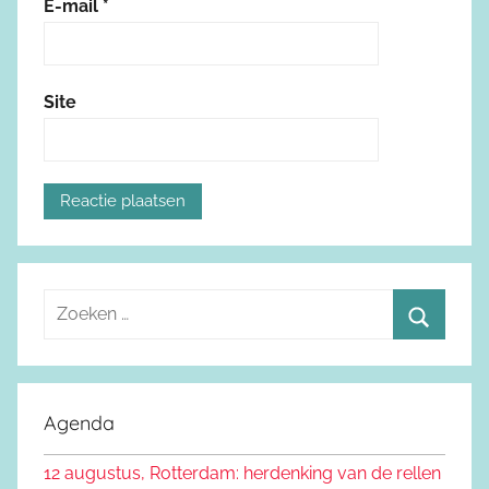
E-mail
*
Site
Z
o
Z
e
o
k
e
Agenda
e
k
n
12 augustus, Rotterdam: herdenking van de rellen
e
n