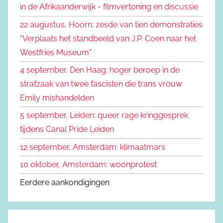
in de Afrikaanderwijk - filmvertoning en discussie
n
a
22 augustus, Hoorn: zesde van tien demonstraties
a
“Verplaats het standbeeld van J.P. Coen naar het
r
Westfries Museum”
:
4 september, Den Haag: hoger beroep in de
strafzaak van twee fascisten die trans vrouw
Emily mishandelden
5 september, Leiden: queer rage kringgesprek
tijdens Canal Pride Leiden
12 september, Amsterdam: klimaatmars
10 oktober, Amsterdam: woonprotest
Eerdere aankondigingen