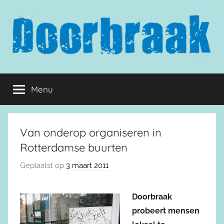
Naar
de
inhoud
springen
Doorbraak.eu
Menu
Van onderop organiseren in
Rotterdamse buurten
Geplaatst op
3 maart 2011
Doorbraak
probeert mensen