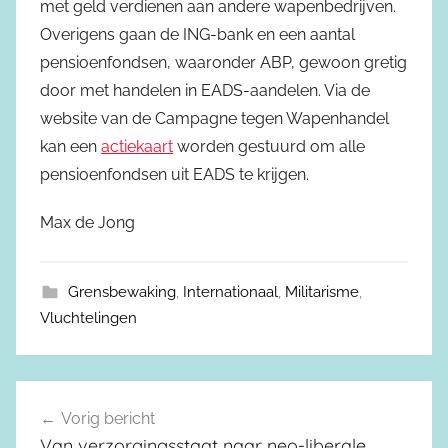
met geld verdienen aan andere wapenbedrijven.
Overigens gaan de ING-bank en een aantal
pensioenfondsen, waaronder ABP, gewoon gretig
door met handelen in EADS-aandelen. Via de
website van de Campagne tegen Wapenhandel
kan een
actiekaart
worden gestuurd om alle
pensioenfondsen uit EADS te krijgen.
Max de Jong
Grensbewaking
,
Internationaal
,
Militarisme
,
Vluchtelingen
Vorig bericht
Berichtnavigatie
Van verzorgingsstaat naar neo-liberale