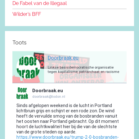
m
De Fabel van de Illegaal
k
Wilder’s BFF
Toots