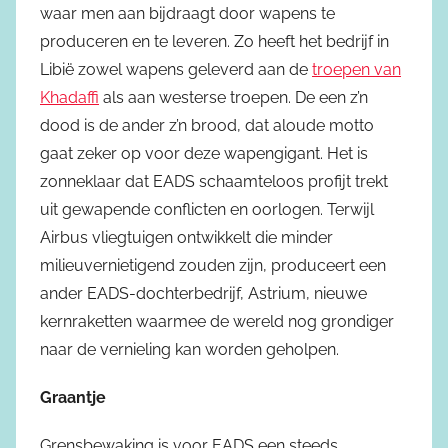
waar men aan bijdraagt door wapens te
produceren en te leveren. Zo heeft het bedrijf in
Libië zowel wapens geleverd aan de
troepen van
Khadaffi
als aan westerse troepen. De een z’n
dood is de ander z’n brood, dat aloude motto
gaat zeker op voor deze wapengigant. Het is
zonneklaar dat EADS schaamteloos profijt trekt
uit gewapende conflicten en oorlogen. Terwijl
Airbus vliegtuigen ontwikkelt die minder
milieuvernietigend zouden zijn, produceert een
ander EADS-dochterbedrijf, Astrium, nieuwe
kernraketten waarmee de wereld nog grondiger
naar de vernieling kan worden geholpen.
Graantje
Grensbewaking is voor EADS een steeds