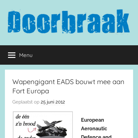
Naar
de
inhoud
springen
Doorbraak.eu
Menu
Wapengigant EADS bouwt mee aan
Fort Europa
Geplaatst op
25 juni 2012
European
Aeronautic
Defence and