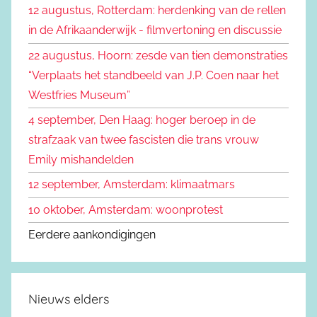
12 augustus, Rotterdam: herdenking van de rellen
e
n
in de Afrikaanderwijk - filmvertoning en discussie
n
a
22 augustus, Hoorn: zesde van tien demonstraties
a
“Verplaats het standbeeld van J.P. Coen naar het
r
Westfries Museum”
:
4 september, Den Haag: hoger beroep in de
strafzaak van twee fascisten die trans vrouw
Emily mishandelden
12 september, Amsterdam: klimaatmars
10 oktober, Amsterdam: woonprotest
Eerdere aankondigingen
Nieuws elders