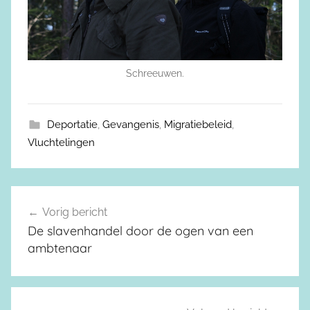
Schreeuwen.
Deportatie
,
Gevangenis
,
Migratiebeleid
,
Vluchtelingen
Vorig bericht
Berichtnavigatie
De slavenhandel door de ogen van een
ambtenaar