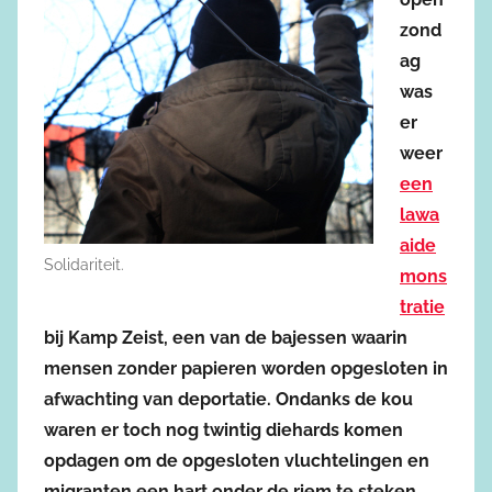
zond
ag
was
er
weer
een
lawa
aide
Solidariteit.
mons
tratie
bij Kamp Zeist, een van de bajessen waarin
mensen zonder papieren worden opgesloten in
afwachting van deportatie. Ondanks de kou
waren er toch nog twintig diehards komen
opdagen om de opgesloten vluchtelingen en
migranten een hart onder de riem te steken.