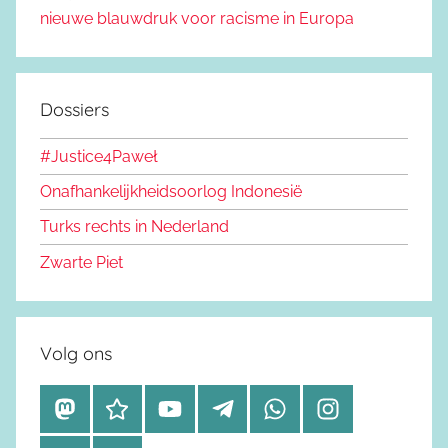
nieuwe blauwdruk voor racisme in Europa
Dossiers
#Justice4Paweł
Onafhankelijkheidsoorlog Indonesië
Turks rechts in Nederland
Zwarte Piet
Volg ons
M
B
Y
T
W
I
a
l
o
e
h
n