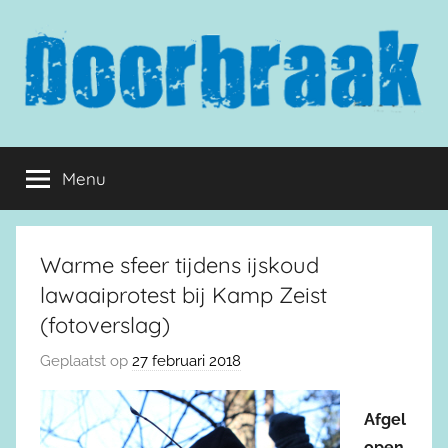
Naar
de
inhoud
springen
Doorbraak.eu
Menu
Warme sfeer tijdens ijskoud
lawaaiprotest bij Kamp Zeist
(fotoverslag)
Geplaatst op
27 februari 2018
Afgel
open