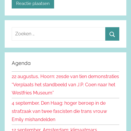
Z
o
Z
e
o
k
e
Agenda
e
k
n
22 augustus, Hoorn: zesde van tien demonstraties
e
n
“Verplaats het standbeeld van J.P. Coen naar het
n
a
Westfries Museum”
a
4 september, Den Haag: hoger beroep in de
r
strafzaak van twee fascisten die trans vrouw
:
Emily mishandelden
12 september, Amsterdam: klimaatmars