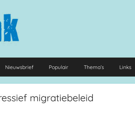
Nieuwsbrief
Populair
Thema’s
Links
essief migratiebeleid