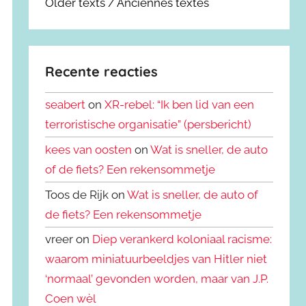
Older texts / Anciennes textes
Recente reacties
seabert
on
XR-rebel: “Ik ben lid van een
terroristische organisatie” (persbericht)
kees van oosten
on
Wat is sneller, de auto
of de fiets? Een rekensommetje
Toos de Rijk on
Wat is sneller, de auto of
de fiets? Een rekensommetje
vreer on
Diep verankerd koloniaal racisme:
waarom miniatuurbeeldjes van Hitler niet
‘normaal’ gevonden worden, maar van J.P.
Coen wèl