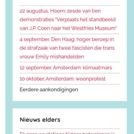
k
n
e
22 augustus, Hoorn: zesde van tien
n
n
demonstraties “Verplaats het standbeeld
a
van J.P. Coen naar het Westfries Museum”
a
r
4 september, Den Haag: hoger beroep in
:
de strafzaak van twee fascisten die trans
vrouw Emily mishandelden
12 september, Amsterdam: klimaatmars
10 oktober, Amsterdam: woonprotest
Eerdere aankondigingen
Nieuws elders