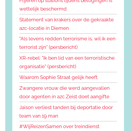
Flyeren op stations tijdens betogingen is
wettelijk beschermd
Statement van krakers over de gekraakte
azc-locatie in Diemen
"Als levens redden terrorisme is, wil ik een
terrorist zijn" (persbericht)
XR-rebel: "Ik ben lid van een terroristische
organisatie" (persbericht)
Waarom Sophie Straat gelijk heeft
Zwangere vrouw die werd aangevallen
door agenten in azc Zeist doet aangifte
Jaison verliest tanden bij deportatie door
team van 19 man
#WijReizenSamen over treindienst