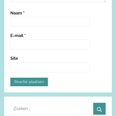
Naam
*
E-mail
*
Site
Z
o