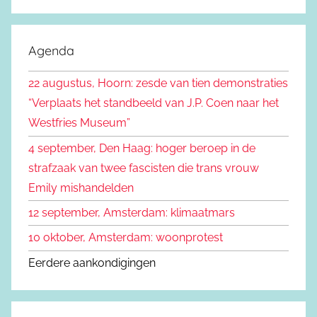
Z
e
o
k
e
Agenda
e
k
n
22 augustus, Hoorn: zesde van tien demonstraties
e
n
“Verplaats het standbeeld van J.P. Coen naar het
n
a
Westfries Museum”
a
4 september, Den Haag: hoger beroep in de
r
strafzaak van twee fascisten die trans vrouw
:
Emily mishandelden
12 september, Amsterdam: klimaatmars
10 oktober, Amsterdam: woonprotest
Eerdere aankondigingen