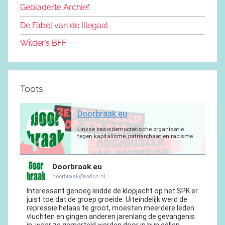
o
n
m
p
a
Gebladerte Archief
o
m
De Fabel van de Illegaal
k
Wilder’s BFF
Toots