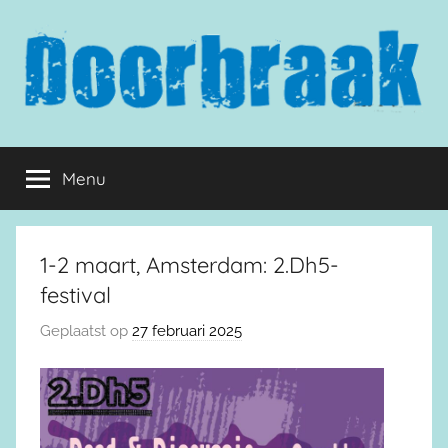
Naar
de
inhoud
springen
Doorbraak.eu
Menu
1-2 maart, Amsterdam: 2.Dh5-
festival
Geplaatst op
27 februari 2025