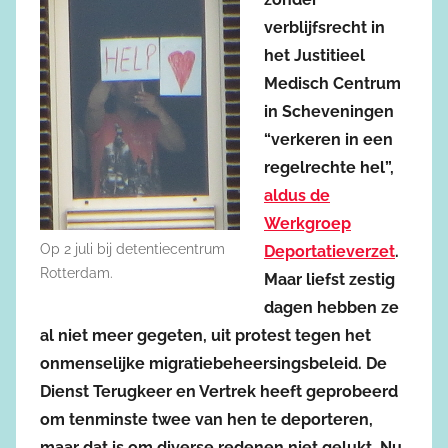
verblijfsrecht in
het Justitieel
Medisch Centrum
in Scheveningen
“verkeren in een
regelrechte hel”,
aldus de
Werkgroep
Op 2 juli bij detentiecentrum
Deportatieverzet
.
Rotterdam.
Maar liefst zestig
dagen hebben ze
al niet meer gegeten, uit protest tegen het
onmenselijke migratiebeheersingsbeleid. De
Dienst Terugkeer en Vertrek heeft geprobeerd
om tenminste twee van hen te deporteren,
maar dat is om diverse redenen niet gelukt. Nu