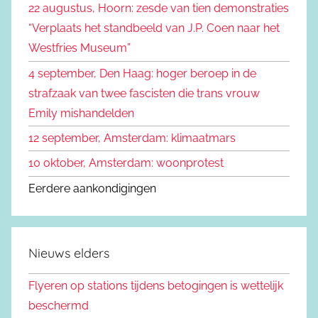
22 augustus, Hoorn: zesde van tien demonstraties
e
n
“Verplaats het standbeeld van J.P. Coen naar het
n
a
Westfries Museum”
a
4 september, Den Haag: hoger beroep in de
r
strafzaak van twee fascisten die trans vrouw
:
Emily mishandelden
12 september, Amsterdam: klimaatmars
10 oktober, Amsterdam: woonprotest
Eerdere aankondigingen
Nieuws elders
Flyeren op stations tijdens betogingen is wettelijk
beschermd