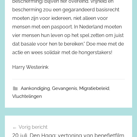
bescherming) blijven fier overeind. Vrijheid en
bescherming zou een gegarandeerd basisrecht
moeten zijn voor iedereen, niet alleen voor
mensen met een paspoort. In Nederland moeten
vier mensen hun leven op het spel zetten om juist
dat basale voor hen te bereiken.” Doe mee met de
actie en wees solidair met de hongerstakers!
Harry Westerink
Aankondiging
,
Gevangenis
,
Migratiebeleid
,
Vluchtelingen
Vorig bericht
Berichtnavigatie
20 juli, Den Haag: vertoning van benefietfilm