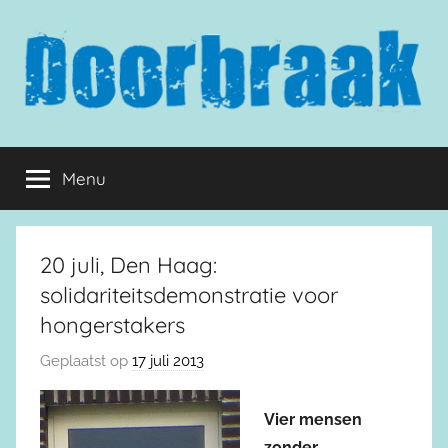
Naar
de
inhoud
springen
Doorbraak.eu
Menu
20 juli, Den Haag:
solidariteitsdemonstratie voor
hongerstakers
Geplaatst op
17 juli 2013
Vier mensen
zonder