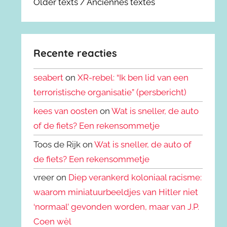
Older texts / Anciennes textes
Recente reacties
seabert
on
XR-rebel: “Ik ben lid van een
terroristische organisatie” (persbericht)
kees van oosten
on
Wat is sneller, de auto
of de fiets? Een rekensommetje
Toos de Rijk on
Wat is sneller, de auto of
de fiets? Een rekensommetje
vreer on
Diep verankerd koloniaal racisme:
waarom miniatuurbeeldjes van Hitler niet
‘normaal’ gevonden worden, maar van J.P.
Coen wèl