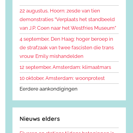
k
n
e
22 augustus, Hoorn: zesde van tien
n
n
demonstraties “Verplaats het standbeeld
a
van J.P. Coen naar het Westfries Museum”
a
r
4 september, Den Haag: hoger beroep in
:
de strafzaak van twee fascisten die trans
vrouw Emily mishandelden
12 september, Amsterdam: klimaatmars
10 oktober, Amsterdam: woonprotest
Eerdere aankondigingen
Nieuws elders