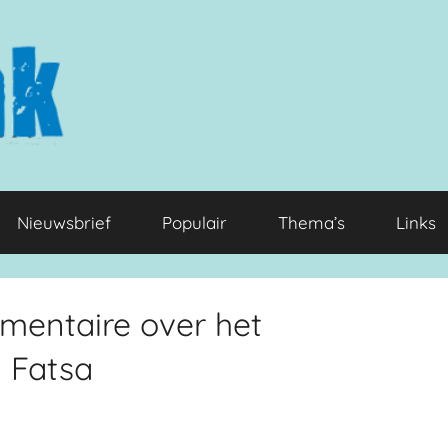
Nieuwsbrief
Populair
Thema’s
Links
umentaire over het
n Fatsa