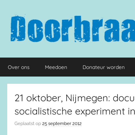
Naar
de
inhoud
springen
Doorbraak.eu
Over ons
Meedoen
Donateur worden
21 oktober, Nijmegen: doc
socialistische experiment i
Geplaatst op
25 september 2012