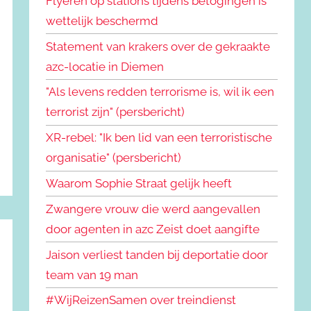
Flyeren op stations tijdens betogingen is
wettelijk beschermd
Statement van krakers over de gekraakte
azc-locatie in Diemen
"Als levens redden terrorisme is, wil ik een
terrorist zijn" (persbericht)
XR-rebel: "Ik ben lid van een terroristische
organisatie" (persbericht)
Waarom Sophie Straat gelijk heeft
Zwangere vrouw die werd aangevallen
door agenten in azc Zeist doet aangifte
Jaison verliest tanden bij deportatie door
team van 19 man
#WijReizenSamen over treindienst