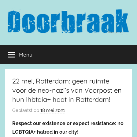
Naar
de
inhoud
springen
Doorbraak.eu
Menu
22 mei, Rotterdam: geen ruimte
voor de neo-nazi’s van Voorpost en
hun lhbtqia+ haat in Rotterdam!
Geplaatst op
18 mei 2021
Respect our existence or expect resistance: no
LGBTQIA+ hatred in our city!