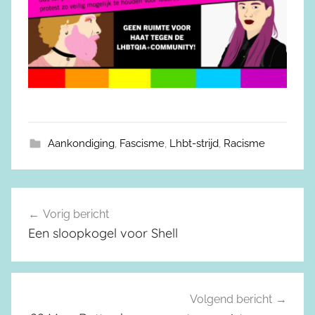
Aankondiging
,
Fascisme
,
Lhbt-strijd
,
Racisme
Vorig bericht
Berichtnavigatie
Een sloopkogel voor Shell
Volgend bericht