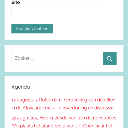
Site
Z
o
Z
e
o
k
e
Agenda
e
k
n
12 augustus, Rotterdam: herdenking van de rellen
e
n
in de Afrikaanderwijk - filmvertoning en discussie
n
a
22 augustus, Hoorn: zesde van tien demonstraties
a
“Verplaats het standbeeld van J.P. Coen naar het
r