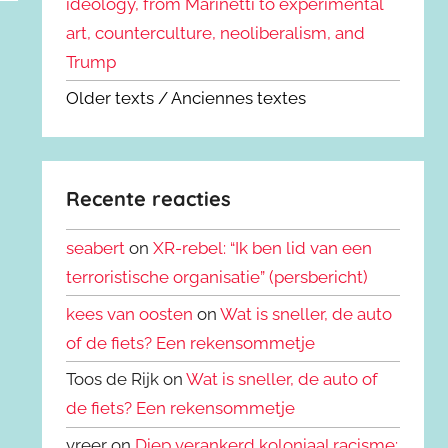
ideology, from Marinetti to experimental
art, counterculture, neoliberalism, and
Trump
Older texts / Anciennes textes
Recente reacties
seabert
on
XR-rebel: “Ik ben lid van een
terroristische organisatie” (persbericht)
kees van oosten
on
Wat is sneller, de auto
of de fiets? Een rekensommetje
Toos de Rijk on
Wat is sneller, de auto of
de fiets? Een rekensommetje
vreer on
Diep verankerd koloniaal racisme: