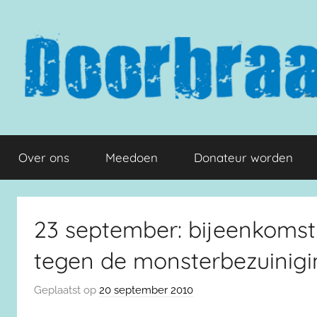
Naar
de
inhoud
springen
Doorbraak.eu
Over ons
Meedoen
Donateur worden
23 september: bijeenkomst
tegen de monsterbezuinig
Geplaatst op
20 september 2010