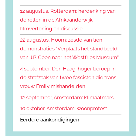
k
n
e
12 augustus, Rotterdam: herdenking van
n
n
de rellen in de Afrikaanderwijk -
a
filmvertoning en discussie
a
r
22 augustus, Hoorn: zesde van tien
:
demonstraties “Verplaats het standbeeld
van J.P. Coen naar het Westfries Museum”
4 september, Den Haag: hoger beroep in
de strafzaak van twee fascisten die trans
vrouw Emily mishandelden
12 september, Amsterdam: klimaatmars
10 oktober, Amsterdam: woonprotest
Eerdere aankondigingen