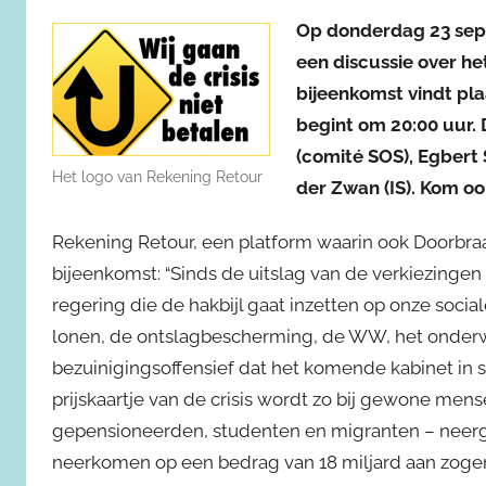
Op donderdag 23 sep
een discussie over h
bijeenkomst vindt pl
begint om 20:00 uur. D
(comité SOS), Egbert 
Het logo van Rekening Retour
der Zwan (IS). Kom oo
Rekening Retour, een platform waarin ook Doorbraak 
bijeenkomst: “Sinds de uitslag van de verkiezingen 
regering die de hakbijl gaat inzetten op onze soc
lonen, de ontslagbescherming, de WW, het onderwijs
bezuinigingsoffensief dat het komende kabinet in
prijskaartje van de crisis wordt zo bij gewone me
gepensioneerden, studenten en migranten – neerge
neerkomen op een bedrag van 18 miljard aan zoge