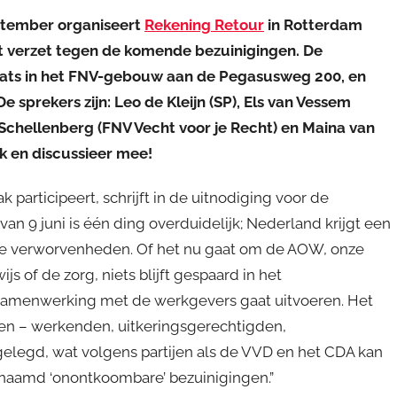
tember organiseert
Rekening Retour
in Rotterdam
et verzet tegen de komende bezuinigingen. De
aats in het FNV-gebouw aan de Pegasusweg 200, en
e sprekers zijn: Leo de Kleijn (SP), Els van Vessem
Schellenberg (FNV Vecht voor je Recht) en Maina van
k en discussieer mee!
participeert, schrijft in de uitnodiging voor de
van 9 juni is één ding overduidelijk; Nederland krijgt een
iale verworvenheden. Of het nu gaat om de AOW, onze
 of de zorg, niets blijft gespaard in het
 samenwerking met de werkgevers gaat uitvoeren. Het
nsen – werkenden, uitkeringsgerechtigden,
legd, wat volgens partijen als de VVD en het CDA kan
naamd ‘onontkoombare’ bezuinigingen.”