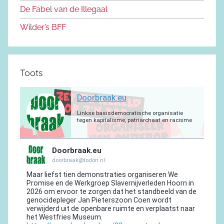
o
m
De Fabel van de Illegaal
k
Wilder’s BFF
Toots