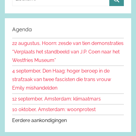
o
Z
e
o
k
e
Agenda
e
k
n
22 augustus, Hoorn: zesde van tien demonstraties
e
n
“Verplaats het standbeeld van J.P. Coen naar het
n
a
Westfries Museum”
a
4 september, Den Haag: hoger beroep in de
r
strafzaak van twee fascisten die trans vrouw
:
Emily mishandelden
12 september, Amsterdam: klimaatmars
10 oktober, Amsterdam: woonprotest
Eerdere aankondigingen