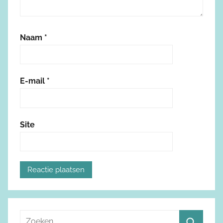
Naam
*
E-mail
*
Site
Z