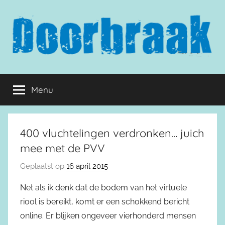
Naar
de
inhoud
springen
Doorbraak.eu
Menu
400 vluchtelingen verdronken… juich
mee met de PVV
Geplaatst op
16 april 2015
Net als ik denk dat de bodem van het virtuele
riool is bereikt, komt er een schokkend bericht
online. Er blijken ongeveer vierhonderd mensen