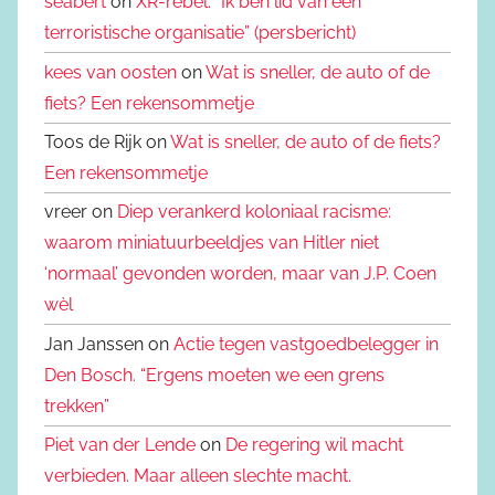
seabert
on
XR-rebel: “Ik ben lid van een
terroristische organisatie” (persbericht)
kees van oosten
on
Wat is sneller, de auto of de
fiets? Een rekensommetje
Toos de Rijk on
Wat is sneller, de auto of de fiets?
Een rekensommetje
vreer on
Diep verankerd koloniaal racisme:
waarom miniatuurbeeldjes van Hitler niet
‘normaal’ gevonden worden, maar van J.P. Coen
wèl
Jan Janssen on
Actie tegen vastgoedbelegger in
Den Bosch. “Ergens moeten we een grens
trekken”
Piet van der Lende
on
De regering wil macht
verbieden. Maar alleen slechte macht.