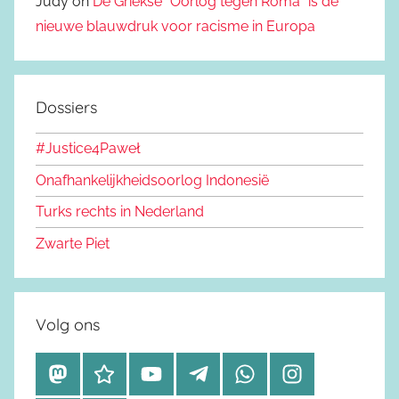
Judy on
De Griekse “Oorlog tegen Roma” is de
nieuwe blauwdruk voor racisme in Europa
Dossiers
#Justice4Paweł
Onafhankelijkheidsoorlog Indonesië
Turks rechts in Nederland
Zwarte Piet
Volg ons
M
B
Y
T
W
I
a
l
o
e
h
n