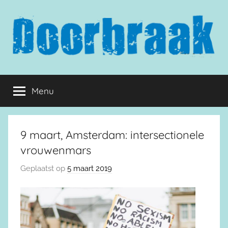
Naar
de
inhoud
springen
Doorbraak.eu
Menu
9 maart, Amsterdam: intersectionele
vrouwenmars
Geplaatst op
5 maart 2019