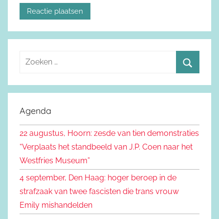
Z
o
Z
e
o
k
e
Agenda
e
k
n
22 augustus, Hoorn: zesde van tien demonstraties
e
n
“Verplaats het standbeeld van J.P. Coen naar het
n
a
Westfries Museum”
a
4 september, Den Haag: hoger beroep in de
r
strafzaak van twee fascisten die trans vrouw
:
Emily mishandelden