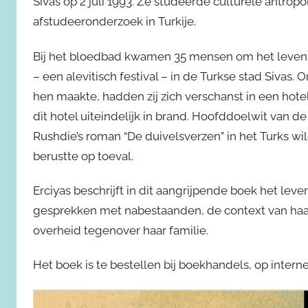
Sivas op 2 juli 1993. Ze studeerde culturele antrop
afstudeeronderzoek in Turkije.
Bij het bloedbad kwamen 35 mensen om het leven. Z
– een alevitisch festival – in de Turkse stad Siva
hen maakte, hadden zij zich verschanst in een hote
dit hotel uiteindelijk in brand. Hoofddoelwit van 
Rushdie’s roman “De duivelsverzen” in het Turks wil
berustte op toeval.
Erciyas beschrijft in dit aangrijpende boek het leve
gesprekken met nabestaanden, de context van haa
overheid tegenover haar familie.
Het boek is te bestellen bij boekhandels, op interne