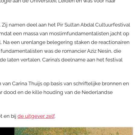
ologie aan de Universiteit Leiden en was voor haar
ij namen deel aan het Pir Sultan Abdal Cultuurfestival
s. Omdat een massa van moslimfundamentalisten jacht op
l. Na een urenlange belegering staken de reactionairen
de fundamentalisten was de romancier Aziz Nesin, die
de laten vertalen. Carina’s deelname aan het festival
n van Carina Thuijs op basis van schriftelijke bronnen en
r dood en de kille houding van de Nederlandse
t en bij
de uitgever zelf
.