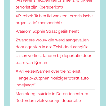
"Als levens redden terrorisme is, wil ik een
terrorist zijn" (persbericht)
XR-rebel: "Ik ben lid van een terroristische
organisatie" (persbericht)
Waarom Sophie Straat gelijk heeft
Zwangere vrouw die werd aangevallen
door agenten in azc Zeist doet aangifte
Jaison verliest tanden bij deportatie door
team van 19 man
#WijReizenSamen over treindienst
Hengelo-Zutphen: “Reiziger wordt auto
ingejaagd”
Man pleegt suïcide in Detentiecentrum
Rotterdam vlak voor zijn deportatie