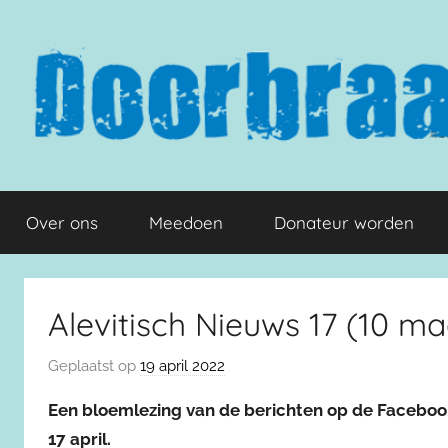
Naar
de
inhoud
springen
Doorbraak.eu
Over ons
Meedoen
Donateur worden
Alevitisch Nieuws 17 (10 maa
Geplaatst op
19 april 2022
Een bloemlezing van de berichten op de Facebo
17 april.