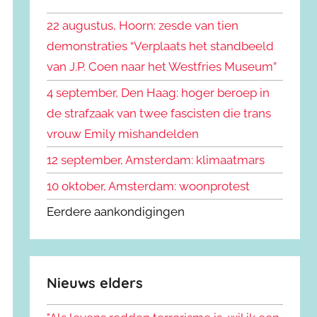
k
n
e
22 augustus, Hoorn: zesde van tien
n
n
demonstraties “Verplaats het standbeeld
a
van J.P. Coen naar het Westfries Museum”
a
r
4 september, Den Haag: hoger beroep in
:
de strafzaak van twee fascisten die trans
vrouw Emily mishandelden
12 september, Amsterdam: klimaatmars
10 oktober, Amsterdam: woonprotest
Eerdere aankondigingen
Nieuws elders