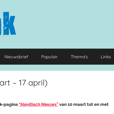
Nieuwsbrief
Populair
Thema’s
Links
rt – 17 april)
ok-pagina
“Alevitisch Nieuws”
van 10 maart tot en met