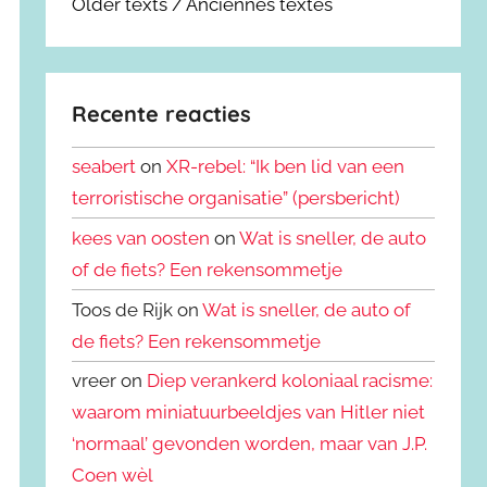
Older texts / Anciennes textes
Recente reacties
seabert
on
XR-rebel: “Ik ben lid van een
terroristische organisatie” (persbericht)
kees van oosten
on
Wat is sneller, de auto
of de fiets? Een rekensommetje
Toos de Rijk on
Wat is sneller, de auto of
de fiets? Een rekensommetje
vreer on
Diep verankerd koloniaal racisme:
waarom miniatuurbeeldjes van Hitler niet
‘normaal’ gevonden worden, maar van J.P.
Coen wèl