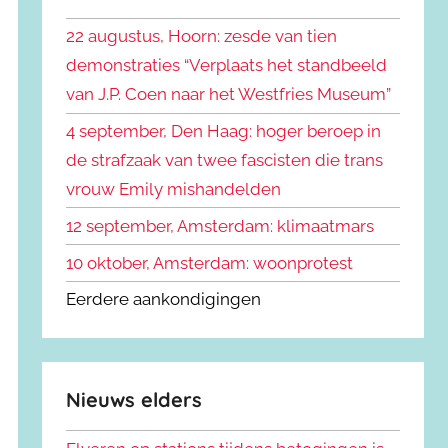
k
n
e
22 augustus, Hoorn: zesde van tien
n
n
demonstraties “Verplaats het standbeeld
a
van J.P. Coen naar het Westfries Museum”
a
r
4 september, Den Haag: hoger beroep in
:
de strafzaak van twee fascisten die trans
vrouw Emily mishandelden
12 september, Amsterdam: klimaatmars
10 oktober, Amsterdam: woonprotest
Eerdere aankondigingen
Nieuws elders