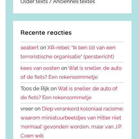
Older texts / Anciennes textes
Recente reacties
seabert
on
XR-rebel: “Ik ben lid van een
terroristische organisatie” (persbericht)
kees van oosten
on
Wat is sneller, de auto
of de fiets? Een rekensommetje
Toos de Rijk on
Wat is sneller, de auto of
de fiets? Een rekensommetje
vreer on
Diep verankerd koloniaal racisme:
waarom miniatuurbeeldjes van Hitler niet
‘normaal’ gevonden worden, maar van J.P.
Coen wèl