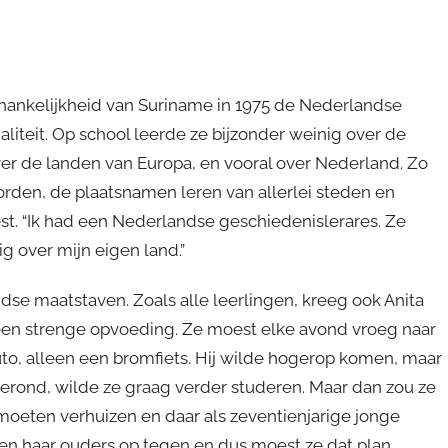
fhankelijkheid van Suriname in 1975 de Nederlandse
aliteit. Op school leerde ze bijzonder weinig over de
ver de landen van Europa, en vooral over Nederland. Zo
rden, de plaatsnamen leren van allerlei steden en
t. “Ik had een Nederlandse geschiedenislerares. Ze
g over mijn eigen land.”
e maatstaven. Zoals alle leerlingen, kreeg ook Anita
een strenge opvoeding. Ze moest elke avond vroeg naar
to, alleen een bromfiets. Hij wilde hogerop komen, maar
erond, wilde ze graag verder studeren. Maar dan zou ze
moeten verhuizen en daar als zeventienjarige jonge
ren haar ouders op tegen en dus moest ze dat plan