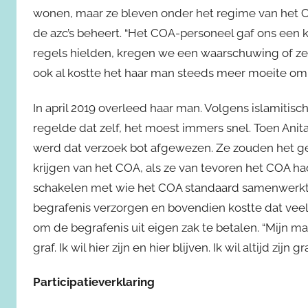
wonen, maar ze bleven onder het regime van het C
de azc’s beheert. “Het COA-personeel gaf ons een kl
regels hielden, kregen we een waarschuwing of zel
ook al kostte het haar man steeds meer moeite om t
In april 2019 overleed haar man. Volgens islamitis
regelde dat zelf, het moest immers snel. Toen Anit
werd dat verzoek bot afgewezen. Ze zouden het ge
krijgen van het COA, als ze van tevoren het COA 
schakelen met wie het COA standaard samenwerkte
begrafenis verzorgen en bovendien kostte dat veel 
om de begrafenis uit eigen zak te betalen. “Mijn m
graf. Ik wil hier zijn en hier blijven. Ik wil altijd zij
Participatieverklaring