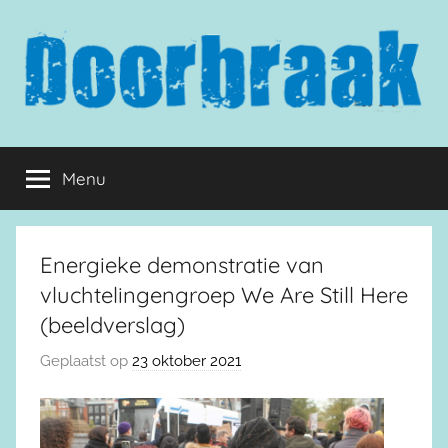
Naar
de
inhoud
springen
Doorbraak.eu
Menu
Energieke demonstratie van
vluchtelingengroep We Are Still Here
(beeldverslag)
Geplaatst op
23 oktober 2021