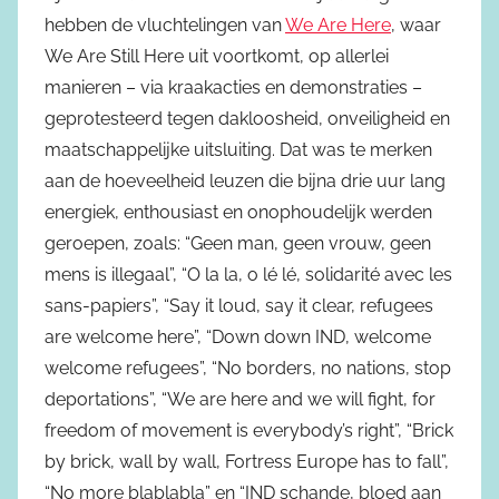
hebben de vluchtelingen van
We Are Here
, waar
We Are Still Here uit voortkomt, op allerlei
manieren – via kraakacties en demonstraties –
geprotesteerd tegen dakloosheid, onveiligheid en
maatschappelijke uitsluiting. Dat was te merken
aan de hoeveelheid leuzen die bijna drie uur lang
energiek, enthousiast en onophoudelijk werden
geroepen, zoals: “Geen man, geen vrouw, geen
mens is illegaal”, “O la la, o lé lé, solidarité avec les
sans-papiers”, “Say it loud, say it clear, refugees
are welcome here”, “Down down IND, welcome
welcome refugees”, “No borders, no nations, stop
deportations”, “We are here and we will fight, for
freedom of movement is everybody’s right”, “Brick
by brick, wall by wall, Fortress Europe has to fall”,
“No more blablabla” en “IND schande, bloed aan