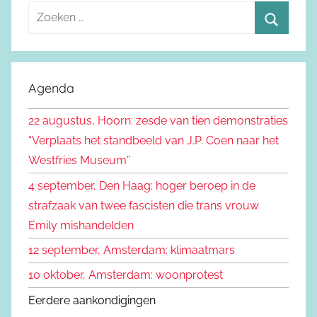
Z
o
Z
e
o
k
e
Agenda
e
k
n
22 augustus, Hoorn: zesde van tien demonstraties
e
n
“Verplaats het standbeeld van J.P. Coen naar het
n
a
Westfries Museum”
a
4 september, Den Haag: hoger beroep in de
r
strafzaak van twee fascisten die trans vrouw
:
Emily mishandelden
12 september, Amsterdam: klimaatmars
10 oktober, Amsterdam: woonprotest
Eerdere aankondigingen