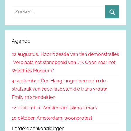
Z
o
Z
e
o
k
e
Agenda
e
k
n
22 augustus, Hoorn: zesde van tien demonstraties
e
n
“Verplaats het standbeeld van J.P. Coen naar het
n
a
Westfries Museum”
a
4 september, Den Haag: hoger beroep in de
r
strafzaak van twee fascisten die trans vrouw
:
Emily mishandelden
12 september, Amsterdam: klimaatmars
10 oktober, Amsterdam: woonprotest
Eerdere aankondigingen