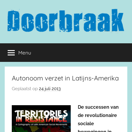
Naar
de
inhoud
springen
Doorbraak.eu
Menu
Autonoom verzet in Latijns-Amerika
Geplaatst op
24 juli 2013
De successen van
de revolutionaire
sociale
bewegingen in