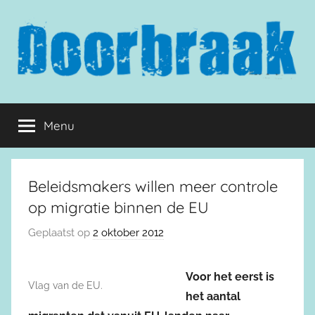
Naar
de
inhoud
springen
Doorbraak.eu
Menu
Beleidsmakers willen meer controle
op migratie binnen de EU
Geplaatst op
2 oktober 2012
Voor het eerst is
Vlag van de EU.
het aantal