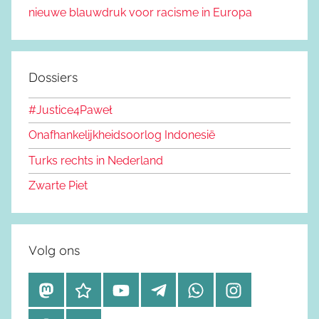
nieuwe blauwdruk voor racisme in Europa
Dossiers
#Justice4Paweł
Onafhankelijkheidsoorlog Indonesië
Turks rechts in Nederland
Zwarte Piet
Volg ons
M
B
Y
T
W
I
a
l
o
e
h
n