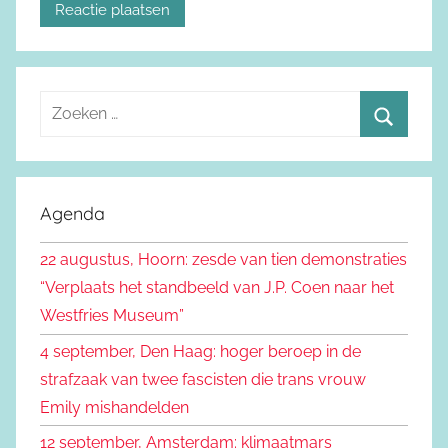
Z
o
Z
e
o
k
e
Agenda
e
k
n
22 augustus, Hoorn: zesde van tien demonstraties
e
n
“Verplaats het standbeeld van J.P. Coen naar het
n
a
Westfries Museum”
a
4 september, Den Haag: hoger beroep in de
r
strafzaak van twee fascisten die trans vrouw
:
Emily mishandelden
12 september, Amsterdam: klimaatmars