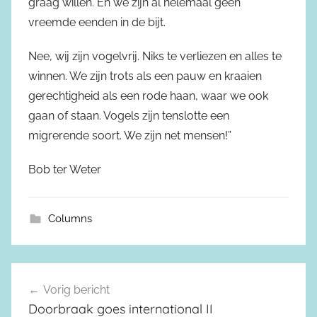
graag willen. En we zijn al helemaal geen
vreemde eenden in de bijt.
Nee, wij zijn vogelvrij. Niks te verliezen en alles te
winnen. We zijn trots als een pauw en kraaien
gerechtigheid als een rode haan, waar we ook
gaan of staan. Vogels zijn tenslotte een
migrerende soort. We zijn net mensen!”
Bob ter Weter
Columns
Vorig bericht
Berichtnavigatie
Doorbraak goes international II