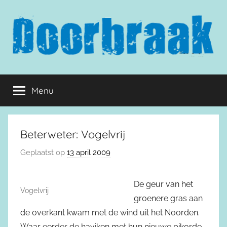
Naar
de
inhoud
springen
Doorbraak.eu
Menu
Beterweter: Vogelvrij
Geplaatst op
13 april 2009
De geur van het
Vogelvrij
groenere gras aan
de overkant kwam met de wind uit het Noorden.
Waar eerder de haviken met hun nieuwe pikorde