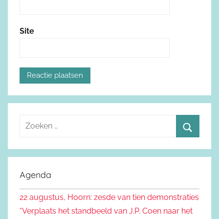
Site
Z
o
Z
e
o
k
e
Agenda
e
k
n
22 augustus, Hoorn: zesde van tien demonstraties
e
n
“Verplaats het standbeeld van J.P. Coen naar het
n
a