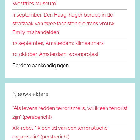
Westfries Museum”
a
4 september, Den Haag: hoger beroep in de
r
strafzaak van twee fascisten die trans vrouw
:
Emily mishandelden
12 september, Amsterdam: klimaatmars
10 oktober, Amsterdam: woonprotest
Eerdere aankondigingen
Nieuws elders
"Als levens redden terrorisme is, wil ik een terrorist
zijn" (persbericht)
XR-rebel: "Ik ben lid van een terroristische
organisatie" (persbericht)