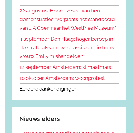
k
n
e
22 augustus, Hoorn: zesde van tien
n
n
demonstraties “Verplaats het standbeeld
a
van J.P. Coen naar het Westfries Museum”
a
r
4 september, Den Haag: hoger beroep in
:
de strafzaak van twee fascisten die trans
vrouw Emily mishandelden
12 september, Amsterdam: klimaatmars
10 oktober, Amsterdam: woonprotest
Eerdere aankondigingen
Nieuws elders