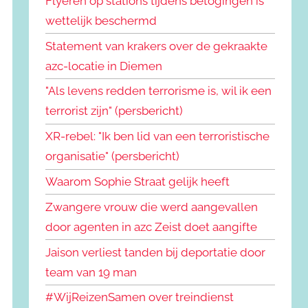
Flyeren op stations tijdens betogingen is
wettelijk beschermd
Statement van krakers over de gekraakte
azc-locatie in Diemen
"Als levens redden terrorisme is, wil ik een
terrorist zijn" (persbericht)
XR-rebel: "Ik ben lid van een terroristische
organisatie" (persbericht)
Waarom Sophie Straat gelijk heeft
Zwangere vrouw die werd aangevallen
door agenten in azc Zeist doet aangifte
Jaison verliest tanden bij deportatie door
team van 19 man
#WijReizenSamen over treindienst