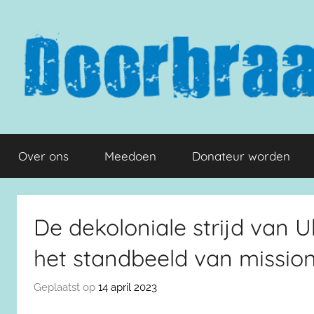
Naar
de
inhoud
springen
Doorbraak.eu
Over ons
Meedoen
Donateur worden
De dekoloniale strijd van
het standbeeld van mission
Geplaatst op
14 april 2023