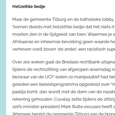
Hetzelfde liedje
Maar de gemeente Tilburg en de katholieke lobby, di
“komen steeds met hetzelfde liedje dat het niets 
moeten zien in de tijdgeest van toen. Waarmee je e
Afrikaanse en inheemse bevolking geen waarde hebb
verheven voelt boven ‘de ander’, een racistisch supe
Over zes weken gaat de Bredase rechtbank uitspraa
tijdens de rechtszitting van afgelopen woensdag 
bezwaar van de UCF-leden zo manipulatief had be
geleden een beleidsprogramma opgesteld over “meer
paaltje komt, dan wordt met de stem van de nazat
rekening gehouden. Cuvalay zette tijdens de zitti
zelfs minister-president Mark Rutte excuses heeft
Wanneer begint de gemeente Tilburg aan de broodn