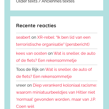
Older texts / Anciennes textes
Recente reacties
seabert
on
XR-rebel: “Ik ben lid van een
terroristische organisatie” (persbericht)
kees van oosten
on
Wat is sneller, de auto
of de fiets? Een rekensommetje
Toos de Rijk on
Wat is sneller, de auto of
de fiets? Een rekensommetje
vreer on
Diep verankerd koloniaal racisme:
waarom miniatuurbeeldjes van Hitler niet
‘normaal’ gevonden worden, maar van J.P.
Coen wèl