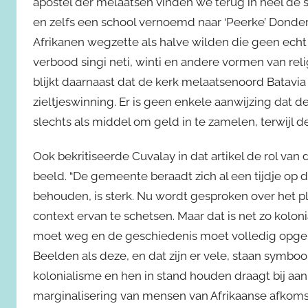
apostel der melaatsen vinden we terug in heel de s
en zelfs een school vernoemd naar ‘Peerke’ Donde
Afrikanen wegzette als halve wilden die geen ech
verbood singi neti, winti en andere vormen van reli
blijkt daarnaast dat de kerk melaatsenoord Batavia
zieltjeswinning. Er is geen enkele aanwijzing dat d
slechts als middel om geld in te zamelen, terwijl d
Ook bekritiseerde Cuvalay in dat artikel de rol va
beeld. “De gemeente beraadt zich al een tijdje op
behouden, is sterk. Nu wordt gesproken over het p
context ervan te schetsen. Maar dat is net zo koloni
moet weg en de geschiedenis moet volledig opg
Beelden als deze, en dat zijn er vele, staan symboo
kolonialisme en hen in stand houden draagt bij aa
marginalisering van mensen van Afrikaanse afkomst