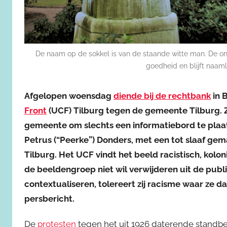
De naam op de sokkel is van de staande witte man. De ond
goedheid en blijft naaml
Afgelopen woensdag
diende bij de rechtbank
in 
Front
(UCF) Tilburg tegen de gemeente Tilburg. Z
gemeente om slechts een informatiebord te plaat
Petrus (“Peerke”) Donders, met een tot slaaf gema
Tilburg. Het UCF vindt het beeld racistisch, kol
de beeldengroep niet wil verwijderen uit de publ
contextualiseren, tolereert zij racisme waar ze da
persbericht.
De
protesten
tegen het uit 1926 daterende standbe