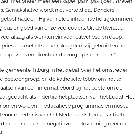
tad, met onder meer een kapel, park, paviljoen, straten
rs. Gemakshalve wordt niet verteld dat Donders
t geloof hadden. Hij vernielde inheemse heiligdommen,
gieus erfgoed van onze voorouders. Uit de literatuur
 vooral zag als werkterrein voor catechese en doop;
e priesters melaatsen verpleegden. Zij gebruikten het
e oppassers en directeur de zorg op zich namen.”
n de gemeente Tilburg in het debat over het omstreden
 de beeldengroep, en de katholieke lobby om het te
laatsen van een informatiebord bij het beeld om de
aal gedacht als indertijd het plaatsen van het beeld. Het
enomen worden in educatieve programma’s en musea.
l voor de erfenis van het Nederlands transatlantisch
n de continuatie van negatieve beeldvorming over en
.”