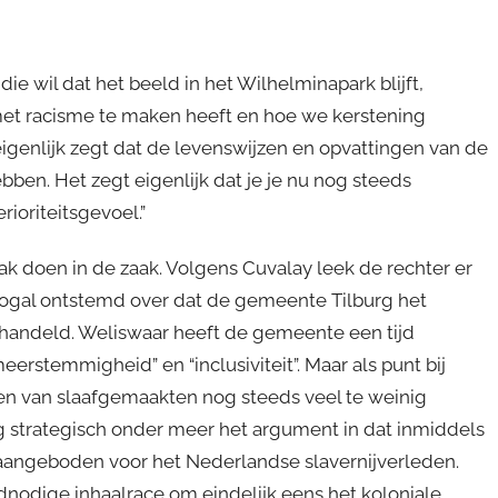
e wil dat het beeld in het Wilhelminapark blijft,
met racisme te maken heeft en hoe we kerstening
igenlijk zegt dat de levenswijzen en opvattingen van de
en. Het zegt eigenlijk dat je je nu nog steeds
rioriteitsgevoel.”
k doen in de zaak. Volgens Cuvalay leek de rechter er
nogal ontstemd over dat de gemeente Tilburg het
handeld. Weliswaar heeft de gemeente een tijd
stemmigheid” en “inclusiviteit”. Maar als punt bij
en van slaafgemaakten nog steeds veel te weinig
ng strategisch onder meer het argument in dat inmiddels
 aangeboden voor het Nederlandse slavernijverleden.
odige inhaalrace om eindelijk eens het koloniale