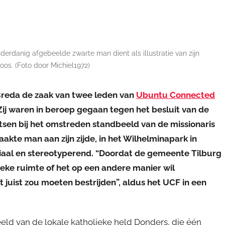
erdanig afgebeelde zwarte man dient als illustratie van zijn
oos. (Foto door Michiel1972)
Breda de zaak van twee leden van
Ubuntu Connected
ij waren in beroep gegaan tegen het besluit van de
sen bij het omstreden standbeeld van de missionaris
akte man aan zijn zijde, in het Wilhelminapark in
oniaal en stereotyperend. “Doordat de gemeente Tilburg
ieke ruimte of het op een andere manier wil
t juist zou moeten bestrijden”, aldus het UCF in een
eld van de lokale katholieke held Donders, die één