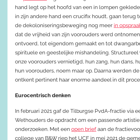
hand legt op het hoofd van een in lompen geklede 
in zijn andere hand een crucifix houdt, gaan terug t
de dekoloniseringsbeweging nog meer
in opspraa
dat de vrijheid van zijn voorouders werd ontnome
ontvoerd, tot eigendom gemaakt en tot dwangarb
spirituele en geestelijke mishandeling. Structure
onze voorouders vernietigd, hun zang, hun dans, hun
hun voorouders, noem maar op. Daarna werden de
ontkent pertinent haar enorme aandeel in dit proces
Eurocentrisch denken
In februari 2021 gaf de Tilburgse PvdA-fractie v
Wethouders de opdracht om een passende artistiek
onderzoeken. Met een
open brief
aan de fractievoo
college van B&W riep het UCF in mei 2021 de geme