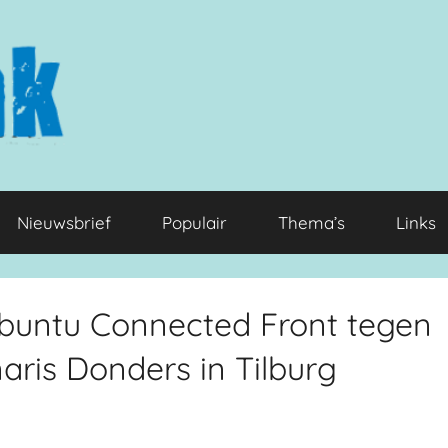
Nieuwsbrief
Populair
Thema’s
Links
 Ubuntu Connected Front tegen
aris Donders in Tilburg