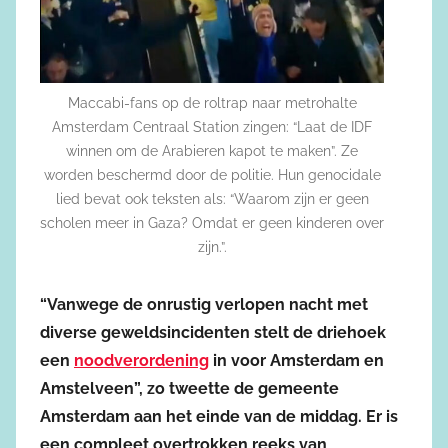
Maccabi-fans op de roltrap naar metrohalte
Amsterdam Centraal Station zingen: “Laat de IDF
winnen om de Arabieren kapot te maken”. Ze
worden beschermd door de politie. Hun genocidale
lied bevat ook teksten als: “Waarom zijn er geen
scholen meer in Gaza? Omdat er geen kinderen over
zijn.”.
“Vanwege de onrustig verlopen nacht met
diverse geweldsincidenten stelt de driehoek
een
noodverordening
in voor Amsterdam en
Amstelveen”, zo tweette de gemeente
Amsterdam aan het einde van de middag. Er is
een compleet overtrokken reeks van