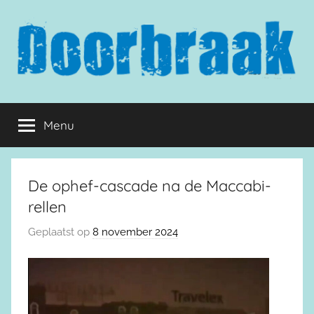
Naar
de
inhoud
springen
Doorbraak.eu
Menu
De ophef-cascade na de Maccabi-
rellen
Geplaatst op
8 november 2024