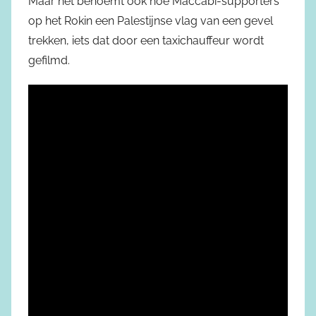
Maar het benoemt ook hoe Maccabi-supporters
op het Rokin een Palestijnse vlag van een gevel
trekken, iets dat door een taxichauffeur wordt
gefilmd.