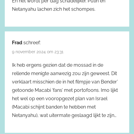
En het wordt per dag schadelijker. Putin en
Netanyahu lachen zich het schompes.
Frad
schreef:
9 november 2024 om 23:31
Ik heb ergens gezien dat de mossad in de
rellende menigte aanwezig zou zijn geweest. Dit
verklaart misschien de in het filmpje van Bender’
getoonde Macabi ‘fans’ met portofoons. Imo lijkt
het wel op een vooropgezet plan van Israel
(Macabi schijnt banden te hebben met
Netanyahu), wat uitermate geslaagd lijkt te zijn…