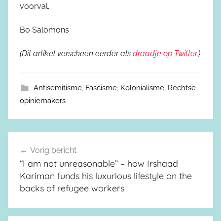
voorval.
Bo Salomons
(Dit artikel verscheen eerder als
draadje op Twitter
.)
Antisemitisme
,
Fascisme
,
Kolonialisme
,
Rechtse
opiniemakers
Vorig bericht
Berichtnavigatie
“I am not unreasonable” – how Irshaad
Kariman funds his luxurious lifestyle on the
backs of refugee workers