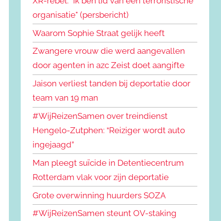
XR-rebel: "Ik ben lid van een terroristische
organisatie" (persbericht)
Waarom Sophie Straat gelijk heeft
Zwangere vrouw die werd aangevallen
door agenten in azc Zeist doet aangifte
Jaison verliest tanden bij deportatie door
team van 19 man
#WijReizenSamen over treindienst
Hengelo-Zutphen: “Reiziger wordt auto
ingejaagd”
Man pleegt suïcide in Detentiecentrum
Rotterdam vlak voor zijn deportatie
Grote overwinning huurders SOZA
#WijReizenSamen steunt OV-staking