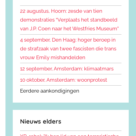
k
n
e
22 augustus, Hoorn: zesde van tien
n
n
demonstraties “Verplaats het standbeeld
a
van J.P. Coen naar het Westfries Museum”
a
r
4 september, Den Haag: hoger beroep in
:
de strafzaak van twee fascisten die trans
vrouw Emily mishandelden
12 september, Amsterdam: klimaatmars
10 oktober, Amsterdam: woonprotest
Eerdere aankondigingen
Nieuws elders