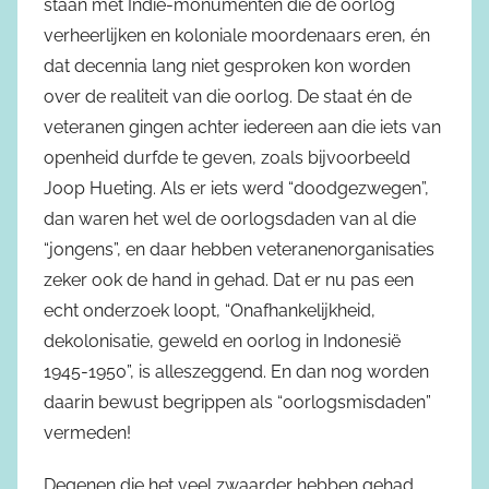
staan met Indië-monumenten die de oorlog
verheerlijken en koloniale moordenaars eren, én
dat decennia lang niet gesproken kon worden
over de realiteit van die oorlog. De staat én de
veteranen gingen achter iedereen aan die iets van
openheid durfde te geven, zoals bijvoorbeeld
Joop Hueting. Als er iets werd “doodgezwegen”,
dan waren het wel de oorlogsdaden van al die
“jongens”, en daar hebben veteranenorganisaties
zeker ook de hand in gehad. Dat er nu pas een
echt onderzoek loopt, “Onafhankelijkheid,
dekolonisatie, geweld en oorlog in Indonesië
1945-1950”, is alleszeggend. En dan nog worden
daarin bewust begrippen als “oorlogsmisdaden”
vermeden!
Degenen die het veel zwaarder hebben gehad,