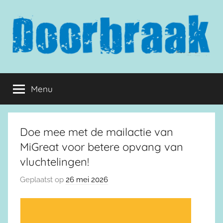
Naar
de
inhoud
springen
Doorbraak.eu
Menu
Doe mee met de mailactie van
MiGreat voor betere opvang van
vluchtelingen!
Geplaatst op
26 mei 2026