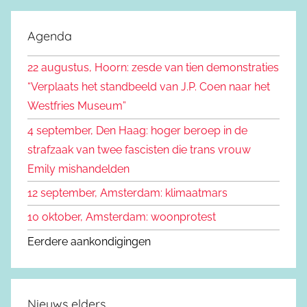
o
k
e
Agenda
e
k
n
22 augustus, Hoorn: zesde van tien demonstraties
e
n
“Verplaats het standbeeld van J.P. Coen naar het
n
a
Westfries Museum”
a
4 september, Den Haag: hoger beroep in de
r
strafzaak van twee fascisten die trans vrouw
:
Emily mishandelden
12 september, Amsterdam: klimaatmars
10 oktober, Amsterdam: woonprotest
Eerdere aankondigingen
Nieuws elders