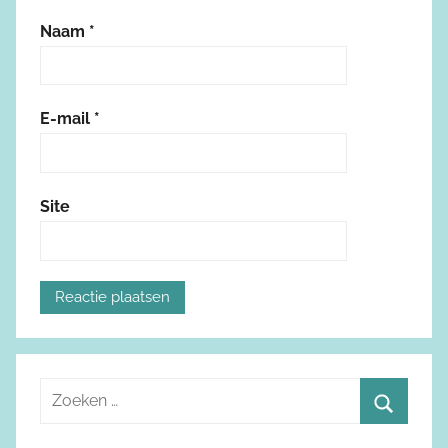
Naam
*
E-mail
*
Site
Z
o
Z
e