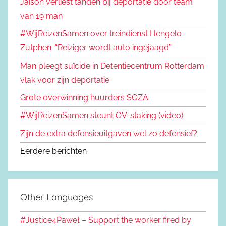
Jaison verliest tanden bij deportatie door team
van 19 man
#WijReizenSamen over treindienst Hengelo-
Zutphen: “Reiziger wordt auto ingejaagd”
Man pleegt suïcide in Detentiecentrum Rotterdam
vlak voor zijn deportatie
Grote overwinning huurders SOZA
#WijReizenSamen steunt OV-staking (video)
Zijn de extra defensieuitgaven wel zo defensief?
Eerdere berichten
Other Languages
#Justice4Paweł – Support the worker fired by