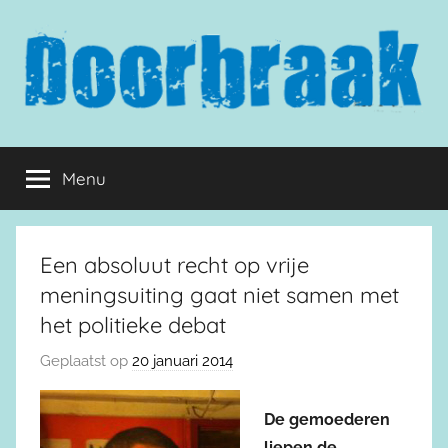
Naar
de
inhoud
springen
Doorbraak.eu
Menu
Een absoluut recht op vrije
meningsuiting gaat niet samen met
het politieke debat
Geplaatst op
20 januari 2014
De gemoederen
liepen de