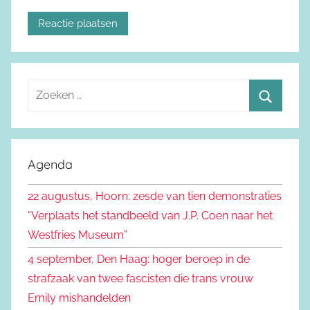
Z
o
Z
e
o
k
e
Agenda
e
k
n
22 augustus, Hoorn: zesde van tien demonstraties
e
n
“Verplaats het standbeeld van J.P. Coen naar het
n
a
Westfries Museum”
a
4 september, Den Haag: hoger beroep in de
r
strafzaak van twee fascisten die trans vrouw
:
Emily mishandelden