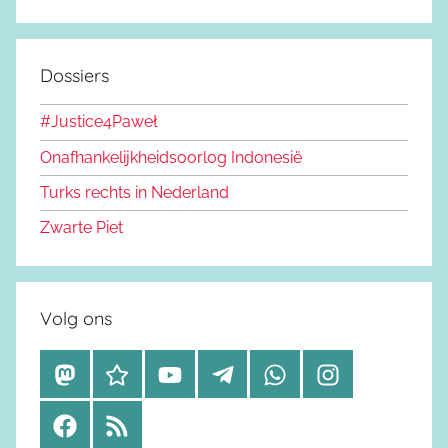
Dossiers
#Justice4Paweł
Onafhankelijkheidsoorlog Indonesië
Turks rechts in Nederland
Zwarte Piet
Volg ons
M
B
Y
T
W
I
a
l
o
e
h
n
F
R
s
u
u
l
a
s