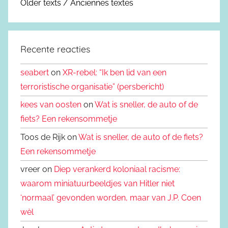
Older texts / Anciennes textes
Recente reacties
seabert
on
XR-rebel: “Ik ben lid van een
terroristische organisatie” (persbericht)
kees van oosten
on
Wat is sneller, de auto of de
fiets? Een rekensommetje
Toos de Rijk on
Wat is sneller, de auto of de fiets?
Een rekensommetje
vreer on
Diep verankerd koloniaal racisme:
waarom miniatuurbeeldjes van Hitler niet
‘normaal’ gevonden worden, maar van J.P. Coen
wèl