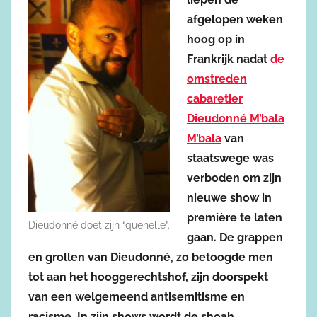
afgelopen weken
hoog op in
Frankrijk nadat
de
omstreden
cabaretier
Dieudonné M’bala
M’bala
van
staatswege was
verboden om zijn
nieuwe show in
première te laten
Dieudonné doet zijn “quenelle”.
gaan. De grappen
en grollen van Dieudonné, zo betoogde men
tot aan het hooggerechtshof, zijn doorspekt
van een welgemeend antisemitisme en
racisme. In zijn shows wordt de shoah