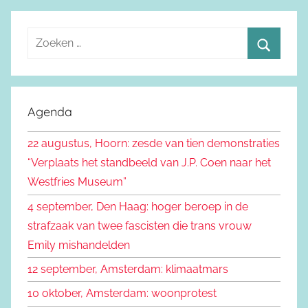
Z
o
Z
e
o
k
e
Agenda
e
k
n
22 augustus, Hoorn: zesde van tien demonstraties
e
n
“Verplaats het standbeeld van J.P. Coen naar het
n
a
Westfries Museum”
a
4 september, Den Haag: hoger beroep in de
r
strafzaak van twee fascisten die trans vrouw
:
Emily mishandelden
12 september, Amsterdam: klimaatmars
10 oktober, Amsterdam: woonprotest