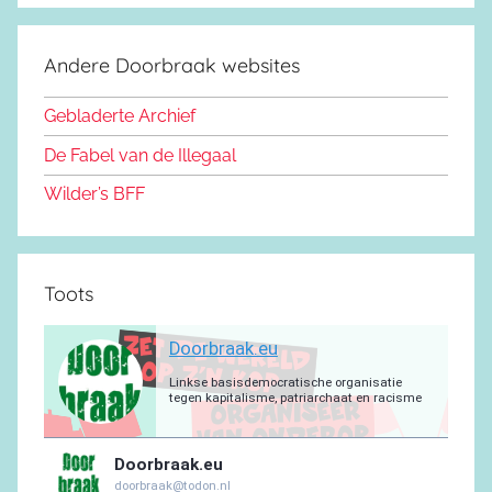
c
S
o
s
u
g
s
a
e
d
k
b
r
a
g
Andere Doorbraak websites
b
o
y
e
a
p
r
o
n
m
p
a
Gebladerte Archief
o
m
De Fabel van de Illegaal
k
Wilder’s BFF
Toots