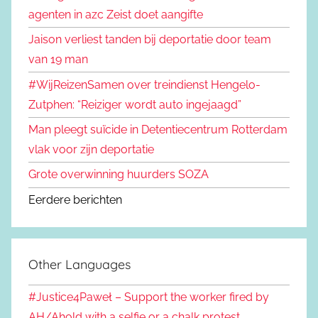
agenten in azc Zeist doet aangifte
Jaison verliest tanden bij deportatie door team
van 19 man
#WijReizenSamen over treindienst Hengelo-
Zutphen: “Reiziger wordt auto ingejaagd”
Man pleegt suïcide in Detentiecentrum Rotterdam
vlak voor zijn deportatie
Grote overwinning huurders SOZA
Eerdere berichten
Other Languages
#Justice4Paweł – Support the worker fired by
AH/Ahold with a selfie or a chalk protest