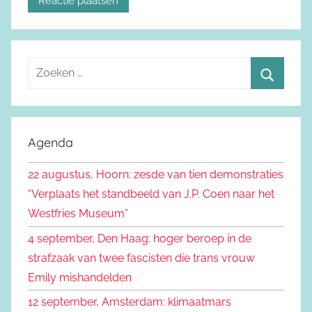
Z
o
Z
e
o
k
e
Agenda
e
k
n
22 augustus, Hoorn: zesde van tien demonstraties
e
n
“Verplaats het standbeeld van J.P. Coen naar het
n
a
Westfries Museum”
a
4 september, Den Haag: hoger beroep in de
r
strafzaak van twee fascisten die trans vrouw
:
Emily mishandelden
12 september, Amsterdam: klimaatmars