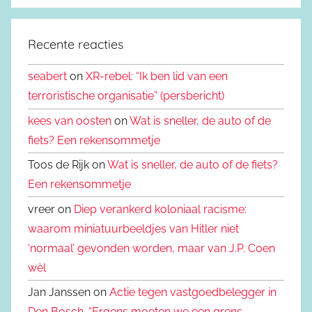
Recente reacties
seabert
on
XR-rebel: “Ik ben lid van een
terroristische organisatie” (persbericht)
kees van oosten
on
Wat is sneller, de auto of de
fiets? Een rekensommetje
Toos de Rijk on
Wat is sneller, de auto of de fiets?
Een rekensommetje
vreer on
Diep verankerd koloniaal racisme:
waarom miniatuurbeeldjes van Hitler niet
‘normaal’ gevonden worden, maar van J.P. Coen
wèl
Jan Janssen on
Actie tegen vastgoedbelegger in
Den Bosch. “Ergens moeten we een grens