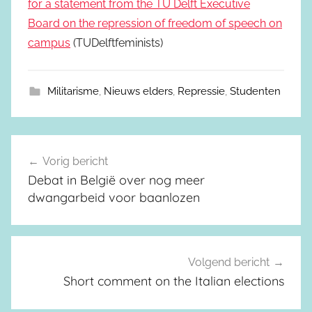
for a statement from the TU Delft Executive
Board on the repression of freedom of speech on
campus
(TUDelftfeminists)
Militarisme
,
Nieuws elders
,
Repressie
,
Studenten
Vorig bericht
Berichtnavigatie
Debat in België over nog meer
dwangarbeid voor baanlozen
Volgend bericht
Short comment on the Italian elections