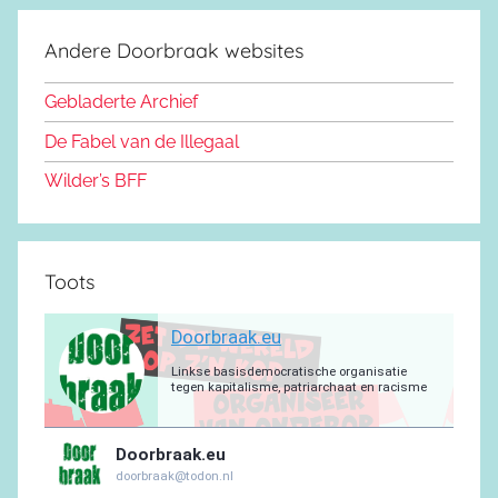
c
S
o
s
u
g
s
a
e
d
k
b
r
a
g
Andere Doorbraak websites
b
o
y
e
a
p
r
o
n
m
p
a
Gebladerte Archief
o
m
De Fabel van de Illegaal
k
Wilder’s BFF
Toots