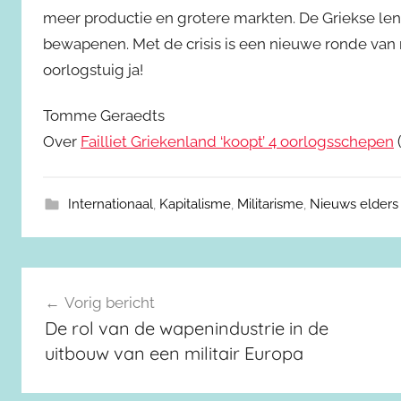
meer productie en grotere markten. De Griekse le
bewapenen. Met de crisis is een nieuwe ronde van
oorlogstuig ja!
Tomme Geraedts
Over
Failliet Griekenland ‘koopt’ 4 oorlogsschepen
Internationaal
,
Kapitalisme
,
Militarisme
,
Nieuws elders
Berichtnavigatie
Vorig bericht
De rol van de wapenindustrie in de
uitbouw van een militair Europa