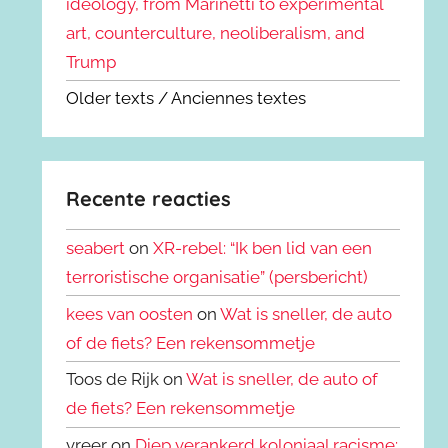
ideology, from Marinetti to experimental
art, counterculture, neoliberalism, and
Trump
Older texts / Anciennes textes
Recente reacties
seabert
on
XR-rebel: “Ik ben lid van een
terroristische organisatie” (persbericht)
kees van oosten
on
Wat is sneller, de auto
of de fiets? Een rekensommetje
Toos de Rijk on
Wat is sneller, de auto of
de fiets? Een rekensommetje
vreer on
Diep verankerd koloniaal racisme: