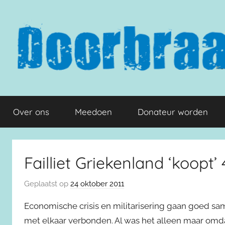
Naar
de
inhoud
springen
Doorbraak.eu
Over ons
Meedoen
Donateur worden
Failliet Griekenland ‘koopt
Geplaatst op
24 oktober 2011
Economische crisis en militarisering gaan goed sa
met elkaar verbonden. Al was het alleen maar omda