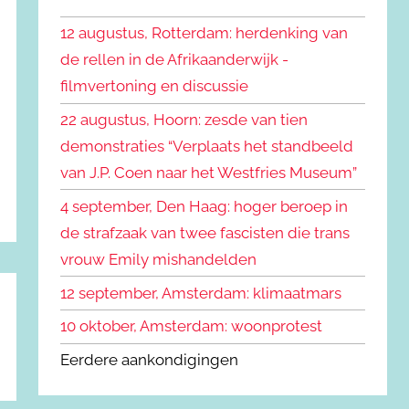
k
n
e
12 augustus, Rotterdam: herdenking van
n
n
de rellen in de Afrikaanderwijk -
a
filmvertoning en discussie
a
r
22 augustus, Hoorn: zesde van tien
:
demonstraties “Verplaats het standbeeld
van J.P. Coen naar het Westfries Museum”
4 september, Den Haag: hoger beroep in
de strafzaak van twee fascisten die trans
vrouw Emily mishandelden
12 september, Amsterdam: klimaatmars
10 oktober, Amsterdam: woonprotest
Eerdere aankondigingen