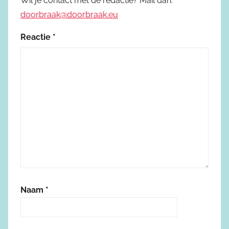
Wil je contact met de redactie? Mail dan:
doorbraak@doorbraak.eu
Reactie
*
Naam
*