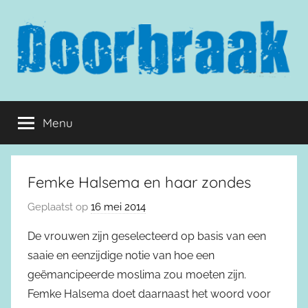
Naar
de
inhoud
springen
Doorbraak.eu
Menu
Femke Halsema en haar zondes
Geplaatst op
16 mei 2014
De vrouwen zijn geselecteerd op basis van een
saaie en eenzijdige notie van hoe een
geëmancipeerde moslima zou moeten zijn.
Femke Halsema doet daarnaast het woord voor