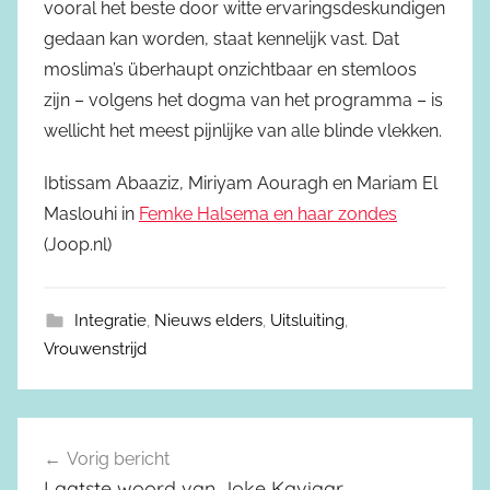
vooral het beste door witte ervaringsdeskundigen
gedaan kan worden, staat kennelijk vast. Dat
moslima’s überhaupt onzichtbaar en stemloos
zijn – volgens het dogma van het programma – is
wellicht het meest pijnlijke van alle blinde vlekken.
Ibtissam Abaaziz, Miriyam Aouragh en Mariam El
Maslouhi in
Femke Halsema en haar zondes
(Joop.nl)
Integratie
,
Nieuws elders
,
Uitsluiting
,
Vrouwenstrijd
Vorig bericht
Berichtnavigatie
Laatste woord van Joke Kaviaar