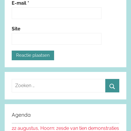
E-mail
*
Site
Z
o
Z
e
o
k
e
Agenda
e
k
n
22 augustus, Hoorn: zesde van tien demonstraties
e