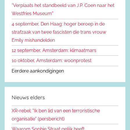
n
“Verplaats het standbeeld van J.P. Coen naar het
n
a
Westfries Museum”
a
4 september, Den Haag: hoger beroep in de
r
strafzaak van twee fascisten die trans vrouw
:
Emily mishandelden
12 september, Amsterdam: klimaatmars
10 oktober, Amsterdam: woonprotest
Eerdere aankondigingen
Nieuws elders
XR-rebel: "Ik ben lid van een terroristische
organisatie" (persbericht)
Waarom Sophie Straat gelijk heeft