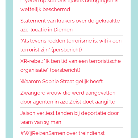
Flyeren op stations tijdens betogingen is
wettelijk beschermd
Statement van krakers over de gekraakte
azc-locatie in Diemen
"Als levens redden terrorisme is, wil ik een
terrorist zijn" (persbericht)
XR-rebel: "Ik ben lid van een terroristische
organisatie" (persbericht)
Waarom Sophie Straat gelijk heeft
Zwangere vrouw die werd aangevallen
door agenten in azc Zeist doet aangifte
Jaison verliest tanden bij deportatie door
team van 19 man
#WijReizenSamen over treindienst