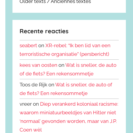
Older texts / Anciennes textes
Recente reacties
seabert
on
XR-rebel: “Ik ben lid van een
terroristische organisatie” (persbericht)
kees van oosten
on
Wat is sneller, de auto
of de fiets? Een rekensommetje
Toos de Rijk on
Wat is sneller, de auto of
de fiets? Een rekensommetje
vreer on
Diep verankerd koloniaal racisme:
waarom miniatuurbeeldjes van Hitler niet
‘normaal’ gevonden worden, maar van J.P.
Coen wèl