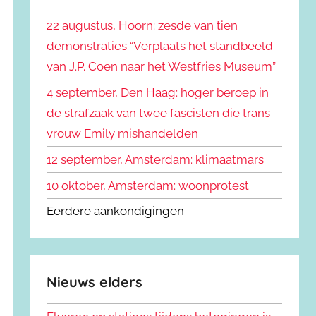
k
n
e
22 augustus, Hoorn: zesde van tien
n
n
demonstraties “Verplaats het standbeeld
a
van J.P. Coen naar het Westfries Museum”
a
r
4 september, Den Haag: hoger beroep in
:
de strafzaak van twee fascisten die trans
vrouw Emily mishandelden
12 september, Amsterdam: klimaatmars
10 oktober, Amsterdam: woonprotest
Eerdere aankondigingen
Nieuws elders