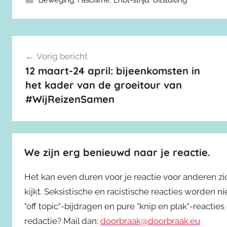
Beweging
,
Fascisme
,
Lhbt-strijd
,
Uitsluiting
Berichtnavigatie
Vorig bericht
12 maart-24 april: bijeenkomsten in
het kader van de groeitour van
#WijReizenSamen
We zijn erg benieuwd naar je reactie.
Het kan even duren voor je reactie voor anderen z
kijkt. Seksistische en racistische reacties worden 
"off topic"-bijdragen en pure "knip en plak"-reactie
redactie? Mail dan:
doorbraak@doorbraak.eu