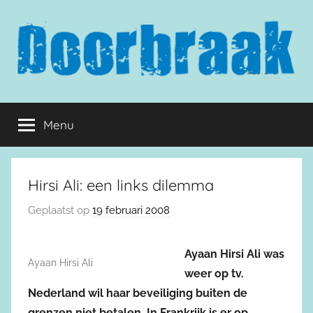
Naar
de
inhoud
springen
Doorbraak.eu
Menu
Hirsi Ali: een links dilemma
Geplaatst op
19 februari 2008
Ayaan Hirsi Ali was
Ayaan Hirsi Ali
weer op tv.
Nederland wil haar beveiliging buiten de
grenzen niet betalen. In Frankrijk is er op