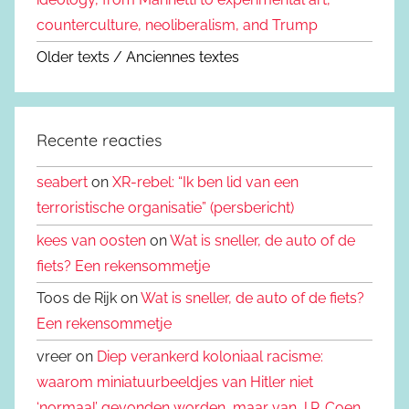
counterculture, neoliberalism, and Trump
Older texts / Anciennes textes
Recente reacties
seabert
on
XR-rebel: “Ik ben lid van een
terroristische organisatie” (persbericht)
kees van oosten
on
Wat is sneller, de auto of de
fiets? Een rekensommetje
Toos de Rijk on
Wat is sneller, de auto of de fiets?
Een rekensommetje
vreer on
Diep verankerd koloniaal racisme:
waarom miniatuurbeeldjes van Hitler niet
‘normaal’ gevonden worden, maar van J.P. Coen