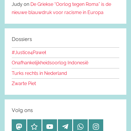
Judy on
De Griekse “Oorlog tegen Roma” is de
nieuwe blauwdruk voor racisme in Europa
Dossiers
#Justice4Paweł
Onafhankelijkheidsoorlog Indonesië
Turks rechts in Nederland
Zwarte Piet
Volg ons
M
B
Y
T
W
I