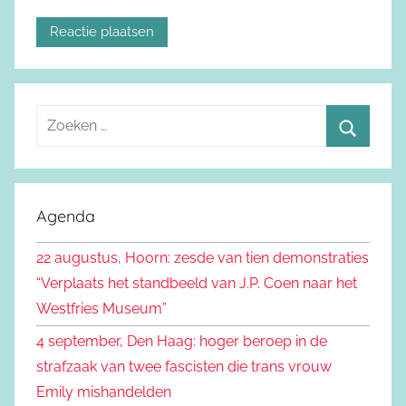
Z
o
Z
e
o
k
e
Agenda
e
k
n
22 augustus, Hoorn: zesde van tien demonstraties
e
n
“Verplaats het standbeeld van J.P. Coen naar het
n
a
Westfries Museum”
a
4 september, Den Haag: hoger beroep in de
r
strafzaak van twee fascisten die trans vrouw
:
Emily mishandelden