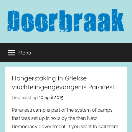
Naar
de
inhoud
springen
Doorbraak.eu
Menu
Hongerstaking in Griekse
vluchtelingengevangenis Paranesti
Geplaatst op
10 april 2015
Paranesti camp is part of the system of camps
that was set up in 2012 by the then New
Democracy government. If you want to call them