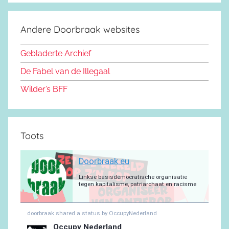
c
S
o
s
u
g
s
a
e
d
k
b
r
a
g
Andere Doorbraak websites
b
o
y
e
a
p
r
o
n
m
p
a
Gebladerte Archief
o
m
De Fabel van de Illegaal
k
Wilder’s BFF
Toots