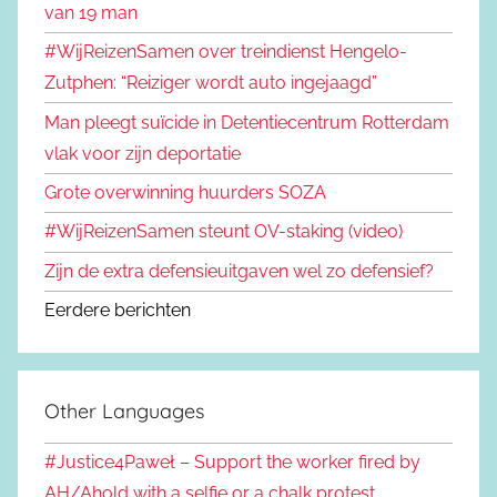
van 19 man
#WijReizenSamen over treindienst Hengelo-
Zutphen: “Reiziger wordt auto ingejaagd”
Man pleegt suïcide in Detentiecentrum Rotterdam
vlak voor zijn deportatie
Grote overwinning huurders SOZA
#WijReizenSamen steunt OV-staking (video)
Zijn de extra defensieuitgaven wel zo defensief?
Eerdere berichten
Other Languages
#Justice4Paweł – Support the worker fired by
AH/Ahold with a selfie or a chalk protest