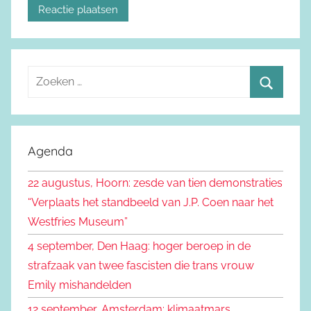
Z
o
Z
e
o
k
e
Agenda
e
k
n
22 augustus, Hoorn: zesde van tien demonstraties
e
n
“Verplaats het standbeeld van J.P. Coen naar het
n
a
Westfries Museum”
a
4 september, Den Haag: hoger beroep in de
r
strafzaak van twee fascisten die trans vrouw
:
Emily mishandelden
12 september, Amsterdam: klimaatmars