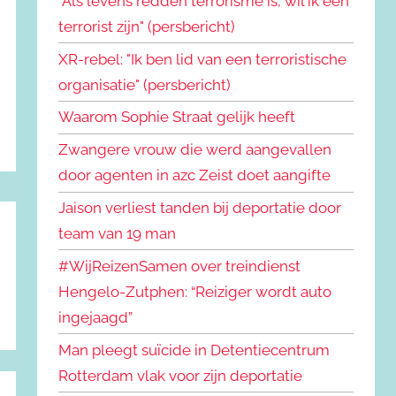
"Als levens redden terrorisme is, wil ik een
terrorist zijn" (persbericht)
XR-rebel: "Ik ben lid van een terroristische
organisatie" (persbericht)
Waarom Sophie Straat gelijk heeft
Zwangere vrouw die werd aangevallen
door agenten in azc Zeist doet aangifte
Jaison verliest tanden bij deportatie door
team van 19 man
#WijReizenSamen over treindienst
Hengelo-Zutphen: “Reiziger wordt auto
ingejaagd”
Man pleegt suïcide in Detentiecentrum
Rotterdam vlak voor zijn deportatie