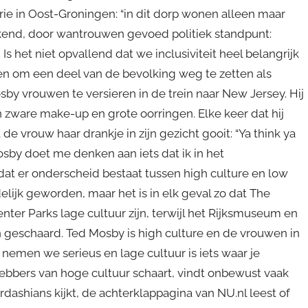
rie in Oost-Groningen: “in dit dorp wonen alleen maar
ijkend, door wantrouwen gevoed politiek standpunt:
 Is het niet opvallend dat we inclusiviteit heel belangrijk
nden om een deel van de bevolking weg te zetten als
sby vrouwen te versieren in de trein naar New Jersey. Hij
n zware make-up en grote oorringen. Elke keer dat hij
e vrouw haar drankje in zijn gezicht gooit: “Ya think ya
sby doet me denken aan iets dat ik in het
dat er onderscheid bestaat tussen high culture en low
delijk geworden, maar het is in elk geval zo dat The
er Parks lage cultuur zijn, terwijl het Rijksmuseum en
 geschaard. Ted Mosby is high culture en de vrouwen in
 nemen we serieus en lage cultuur is iets waar je
ebbers van hoge cultuur schaart, vindt onbewust vaak
Kardashians kijkt, de achterklappagina van NU.nl leest of