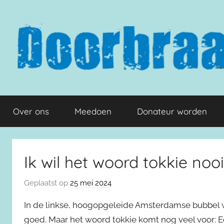
Naar
de
inhoud
springen
Doorbraak.eu
Over ons
Meedoen
Donateur worden
Ik wil het woord tokkie noo
Geplaatst op
25 mei 2024
In de linkse, hoogopgeleide Amsterdamse bubbel waa
goed. Maar het woord tokkie komt nog veel voor: 