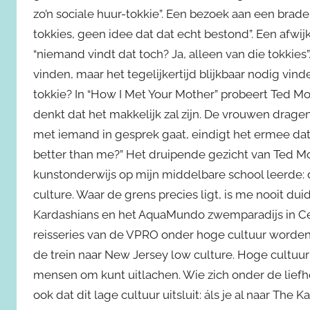
zo’n sociale huur-tokkie”. Een bezoek aan een brade
tokkies, geen idee dat dat echt bestond”. Een afw
“niemand vindt dat toch? Ja, alleen van die tokkies”.
vinden, maar het tegelijkertijd blijkbaar nodig vi
tokkie? In “How I Met Your Mother” probeert Ted Mo
denkt dat het makkelijk zal zijn. De vrouwen drage
met iemand in gesprek gaat, eindigt het ermee dat d
better than me?” Het druipende gezicht van Ted Mo
kunstonderwijs op mijn middelbare school leerde: 
culture. Waar de grens precies ligt, is me nooit dui
Kardashians en het AquaMundo zwemparadijs in Cent
reisseries van de VPRO onder hoge cultuur worden
de trein naar New Jersey low culture. Hoge cultuur
mensen om kunt uitlachen. Wie zich onder de liefh
ook dat dit lage cultuur uitsluit: áls je al naar The 