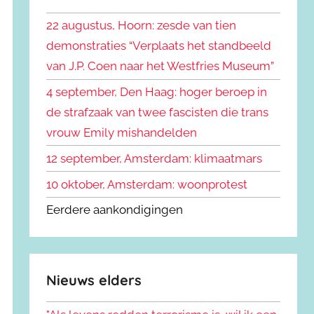
k
n
e
22 augustus, Hoorn: zesde van tien
n
n
demonstraties “Verplaats het standbeeld
a
van J.P. Coen naar het Westfries Museum”
a
r
4 september, Den Haag: hoger beroep in
:
de strafzaak van twee fascisten die trans
vrouw Emily mishandelden
12 september, Amsterdam: klimaatmars
10 oktober, Amsterdam: woonprotest
Eerdere aankondigingen
Nieuws elders