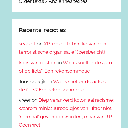
Older texts / Anciennes textes
Recente reacties
seabert
on
XR-rebel: “Ik ben lid van een
terroristische organisatie” (persbericht)
kees van oosten
on
Wat is sneller, de auto
of de fiets? Een rekensommetje
Toos de Rijk on
Wat is sneller, de auto of
de fiets? Een rekensommetje
vreer on
Diep verankerd koloniaal racisme:
waarom miniatuurbeeldjes van Hitler niet
‘normaal’ gevonden worden, maar van J.P.
Coen wèl