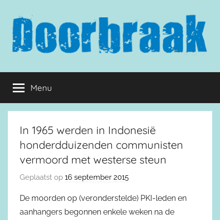
Naar
de
inhoud
springen
Doorbraak.eu
Menu
In 1965 werden in Indonesië
honderdduizenden communisten
vermoord met westerse steun
Geplaatst op
16 september 2015
De moorden op (veronderstelde) PKI-leden en
aanhangers begonnen enkele weken na de