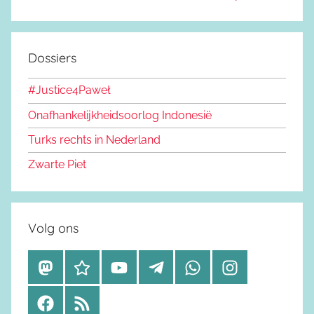
Dossiers
#Justice4Paweł
Onafhankelijkheidsoorlog Indonesië
Turks rechts in Nederland
Zwarte Piet
Volg ons
M
B
Y
T
W
I
a
l
o
e
h
n
F
R
s
u
u
l
a
s