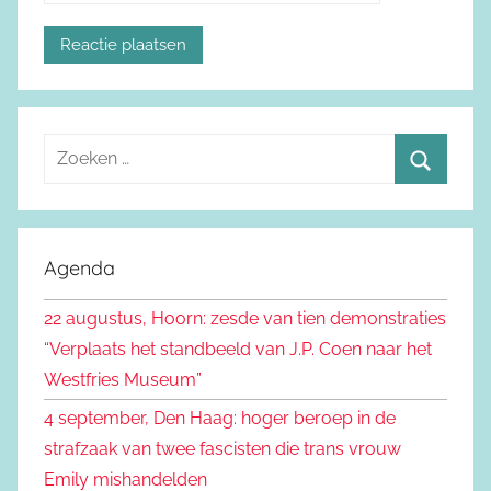
Z
o
Z
e
o
k
e
Agenda
e
k
n
22 augustus, Hoorn: zesde van tien demonstraties
e
n
“Verplaats het standbeeld van J.P. Coen naar het
n
a
Westfries Museum”
a
4 september, Den Haag: hoger beroep in de
r
strafzaak van twee fascisten die trans vrouw
:
Emily mishandelden