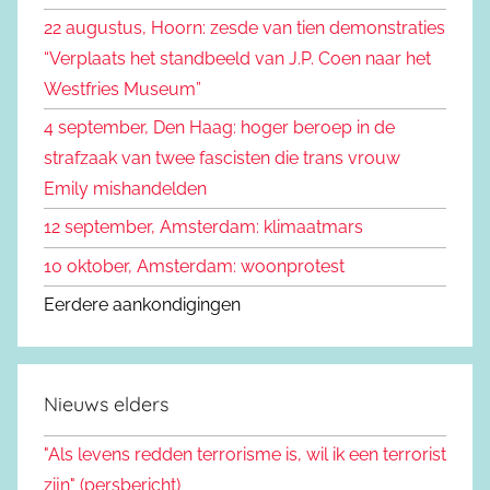
n
22 augustus, Hoorn: zesde van tien demonstraties
e
n
“Verplaats het standbeeld van J.P. Coen naar het
n
a
Westfries Museum”
a
4 september, Den Haag: hoger beroep in de
r
strafzaak van twee fascisten die trans vrouw
:
Emily mishandelden
12 september, Amsterdam: klimaatmars
10 oktober, Amsterdam: woonprotest
Eerdere aankondigingen
Nieuws elders
"Als levens redden terrorisme is, wil ik een terrorist
zijn" (persbericht)