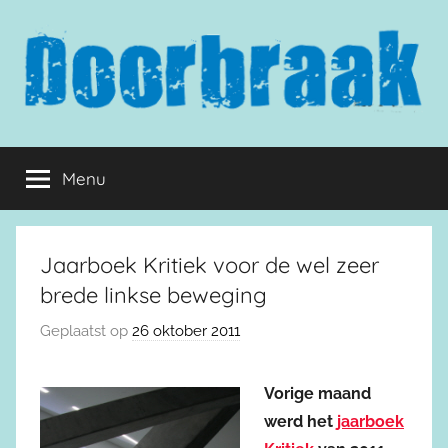
Naar
de
inhoud
springen
Doorbraak.eu
Menu
Jaarboek Kritiek voor de wel zeer
brede linkse beweging
Geplaatst op
26 oktober 2011
Vorige maand
werd het
jaarboek