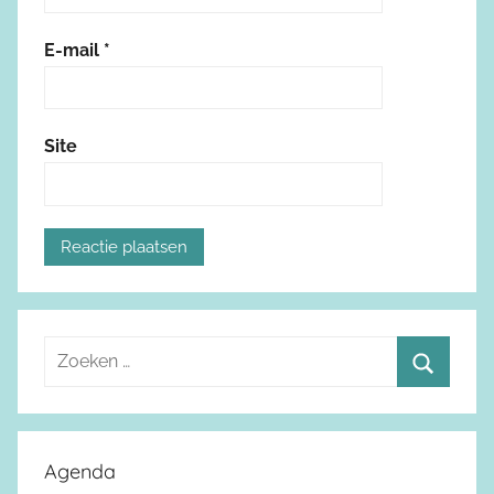
E-mail
*
Site
Z
o
Z
e
o
k
e
Agenda
e
k