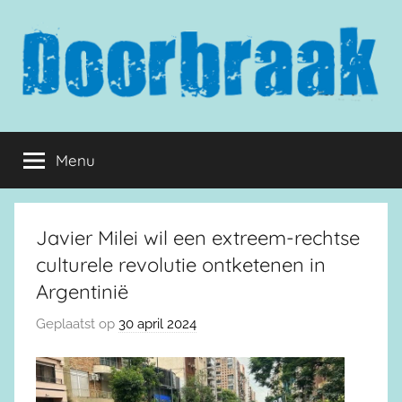
Naar
de
inhoud
springen
Doorbraak.eu
Menu
Javier Milei wil een extreem-rechtse
culturele revolutie ontketenen in
Argentinië
Geplaatst op
30 april 2024