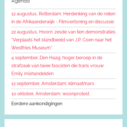
Agenda
e
k
n
12 augustus, Rotterdam: Herdenking van de rellen
e
n
in de Afrikaanderwijk - Filmvertoning en discussie
n
a
22 augustus, Hoorn: zesde van tien demonstraties
a
“Verplaats het standbeeld van J.P. Coen naar het
r
Westfries Museum”
:
4 september, Den Haag: hoger beroep in de
strafzaak van twee fascisten die trans vrouw
Emily mishandelden
12 september, Amsterdam: klimaatmars
10 oktober, Amsterdam: woonprotest
Eerdere aankondigingen