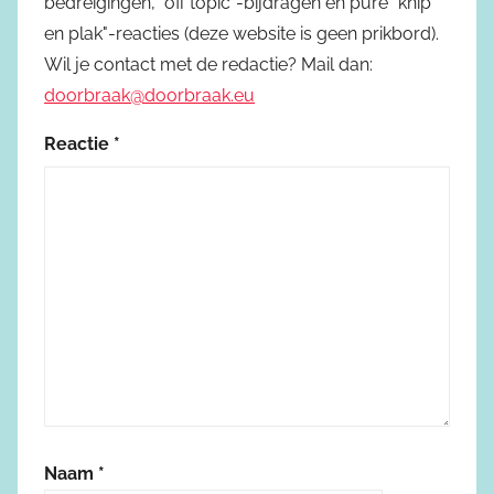
bedreigingen, "off topic"-bijdragen en pure "knip
en plak"-reacties (deze website is geen prikbord).
Wil je contact met de redactie? Mail dan:
doorbraak@doorbraak.eu
Reactie
*
Naam
*