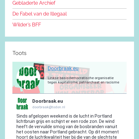
o
n
m
p
a
Gebladerte Archief
o
m
De Fabel van de Illegaal
k
Wilder’s BFF
Toots