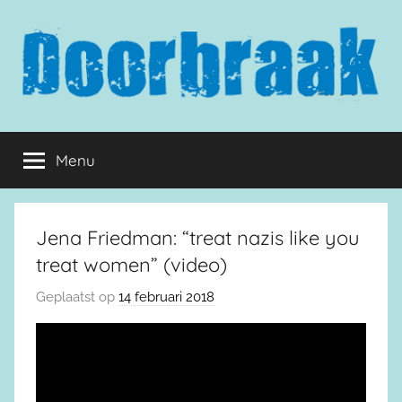
Naar
de
inhoud
springen
Doorbraak.eu
Menu
Jena Friedman: “treat nazis like you
treat women” (video)
Geplaatst op
14 februari 2018