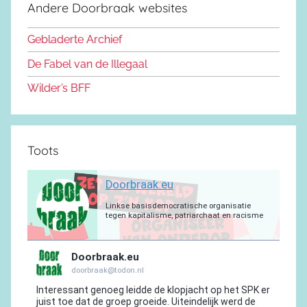
Andere Doorbraak websites
b
o
y
e
a
p
r
o
n
m
p
a
Gebladerte Archief
o
m
De Fabel van de Illegaal
k
Wilder’s BFF
Toots