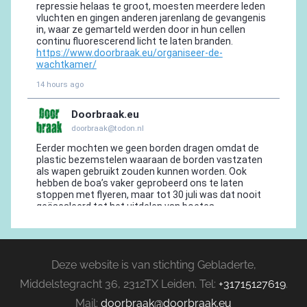
Deze website is van stichting Gebladerte,
Middelstegracht 36, 2312TX Leiden. Tel:
+31715127619
.
Mail:
doorbraak@doorbraak.eu