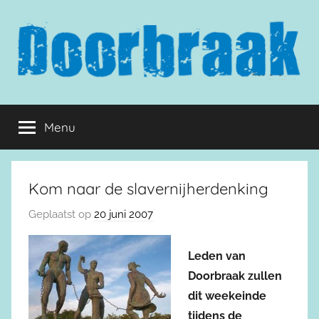
Naar
de
inhoud
springen
Doorbraak.eu
Menu
Kom naar de slavernijherdenking
Geplaatst op
20 juni 2007
Leden van
Doorbraak zullen
dit weekeinde
tijdens de