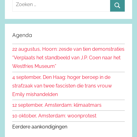
Z
o
Z
e
o
k
e
Agenda
e
k
n
22 augustus, Hoorn: zesde van tien demonstraties
e
n
“Verplaats het standbeeld van J.P. Coen naar het
n
a
Westfries Museum”
a
4 september, Den Haag: hoger beroep in de
r
strafzaak van twee fascisten die trans vrouw
:
Emily mishandelden
12 september, Amsterdam: klimaatmars
10 oktober, Amsterdam: woonprotest
Eerdere aankondigingen