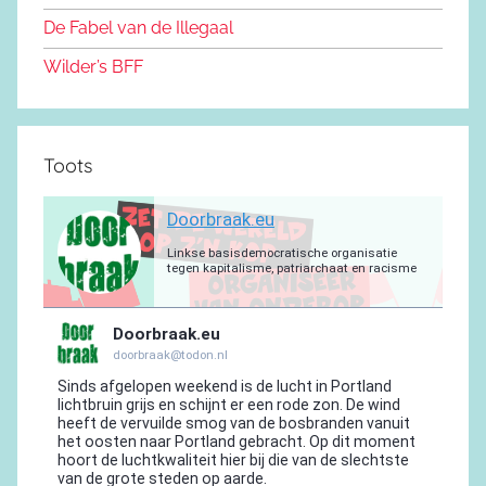
o
m
De Fabel van de Illegaal
k
Wilder’s BFF
Toots