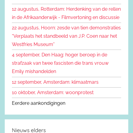
k
n
12 augustus, Rotterdam: Herdenking van de rellen
e
n
in de Afrikaanderwijk - Filmvertoning en discussie
n
a
22 augustus, Hoorn: zesde van tien demonstraties
a
“Verplaats het standbeeld van J.P. Coen naar het
r
Westfries Museum”
:
4 september, Den Haag: hoger beroep in de
strafzaak van twee fascisten die trans vrouw
Emily mishandelden
12 september, Amsterdam: klimaatmars
10 oktober, Amsterdam: woonprotest
Eerdere aankondigingen
Nieuws elders