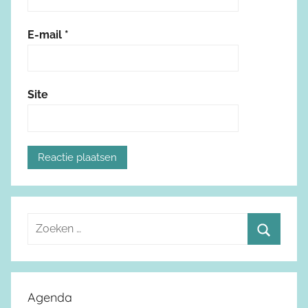
E-mail
*
Site
Z
o
Z
e
o
k
e
Agenda
e