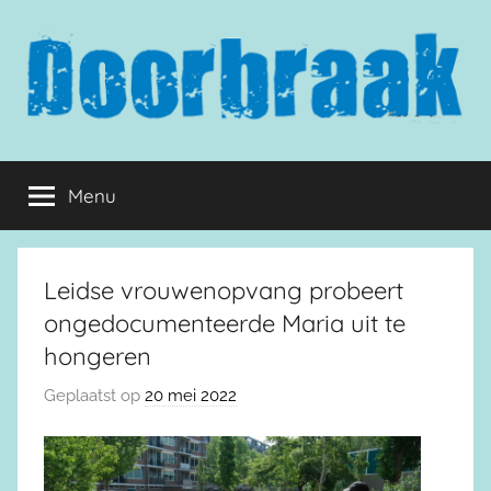
Naar
de
inhoud
springen
Doorbraak.eu
Menu
Leidse vrouwenopvang probeert
ongedocumenteerde Maria uit te
hongeren
Geplaatst op
20 mei 2022