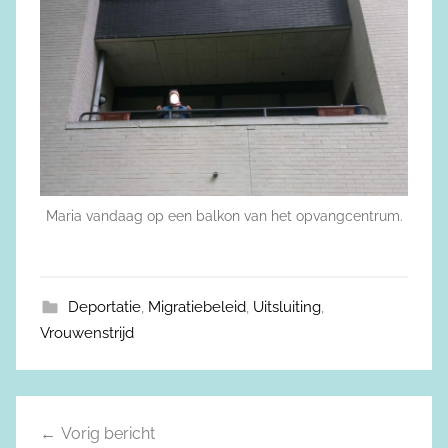
Maria vandaag op een balkon van het opvangcentrum.
Deportatie
,
Migratiebeleid
,
Uitsluiting
,
Vrouwenstrijd
Vorig bericht
Berichtnavigatie