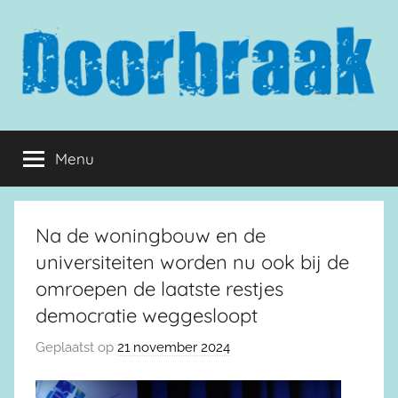
Naar
de
inhoud
springen
Doorbraak.eu
Menu
Na de woningbouw en de
universiteiten worden nu ook bij de
omroepen de laatste restjes
democratie weggesloopt
Geplaatst op
21 november 2024