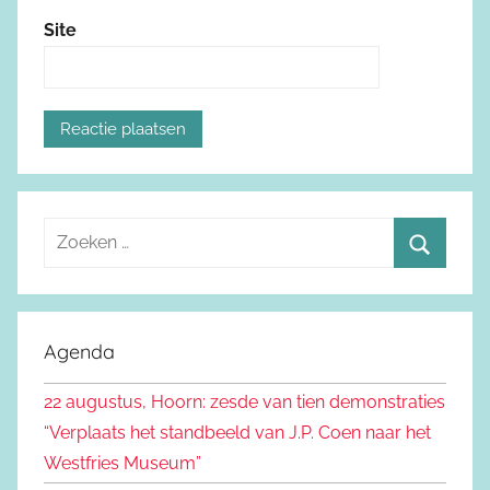
Site
Z
o
Z
e
o
k
e
Agenda
e
k
n
22 augustus, Hoorn: zesde van tien demonstraties
e
n
“Verplaats het standbeeld van J.P. Coen naar het
n
a
Westfries Museum”
a