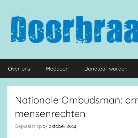
Naar
de
inhoud
springen
Doorbraak.eu
Over ons
Meedoen
Donateur worden
Nationale Ombudsman: arr
mensenrechten
Geplaatst op
17 oktober 2014