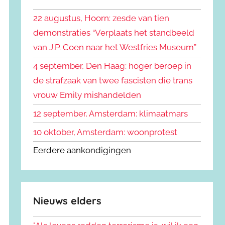
k
n
e
22 augustus, Hoorn: zesde van tien
n
n
demonstraties “Verplaats het standbeeld
a
van J.P. Coen naar het Westfries Museum”
a
r
4 september, Den Haag: hoger beroep in
:
de strafzaak van twee fascisten die trans
vrouw Emily mishandelden
12 september, Amsterdam: klimaatmars
10 oktober, Amsterdam: woonprotest
Eerdere aankondigingen
Nieuws elders