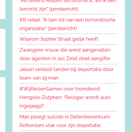
"Als levens redden terrorisme is, wil ik een
terrorist zijn" (persbericht)
XR-rebel: "Ik ben lid van een terroristische
organisatie" (persbericht)
Waarom Sophie Straat gelijk heeft
Zwangere vrouw die werd aangevallen
door agenten in azc Zeist doet aangifte
Jaison verliest tanden bij deportatie door
team van 19 man
#WijReizenSamen over treindienst
Hengelo-Zutphen: “Reiziger wordt auto
ingejaagd”
Man pleegt suïcide in Detentiecentrum
Rotterdam vlak voor zijn deportatie