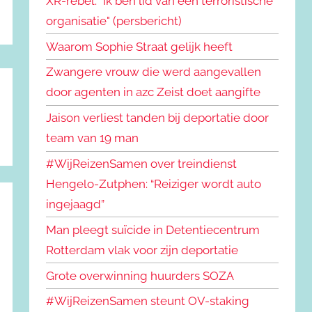
XR-rebel: "Ik ben lid van een terroristische
organisatie" (persbericht)
Waarom Sophie Straat gelijk heeft
Zwangere vrouw die werd aangevallen
door agenten in azc Zeist doet aangifte
Jaison verliest tanden bij deportatie door
team van 19 man
#WijReizenSamen over treindienst
Hengelo-Zutphen: “Reiziger wordt auto
ingejaagd”
Man pleegt suïcide in Detentiecentrum
Rotterdam vlak voor zijn deportatie
Grote overwinning huurders SOZA
#WijReizenSamen steunt OV-staking