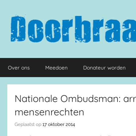
Naar
de
inhoud
springen
Doorbraak.eu
Over ons
Meedoen
Donateur worden
Nationale Ombudsman: arr
mensenrechten
Geplaatst op
17 oktober 2014