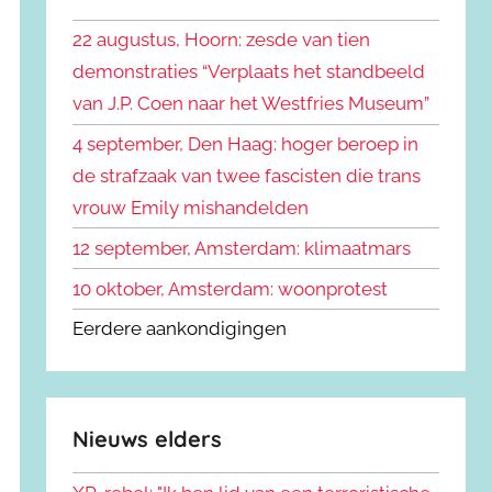
k
n
e
22 augustus, Hoorn: zesde van tien
n
n
demonstraties “Verplaats het standbeeld
a
van J.P. Coen naar het Westfries Museum”
a
r
4 september, Den Haag: hoger beroep in
:
de strafzaak van twee fascisten die trans
vrouw Emily mishandelden
12 september, Amsterdam: klimaatmars
10 oktober, Amsterdam: woonprotest
Eerdere aankondigingen
Nieuws elders